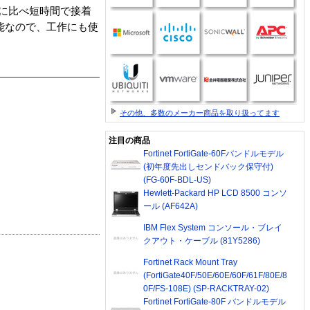
品に比べ短時間で接着
能なので、工作にも使
その他、多数のメーカー商品を取り扱ってます
注目の商品
Fortinet FortiGate-60Fバンドルモデル
(初年度先出しセンドバック保守付)
(FG-60F-BDL-US)
Hewlett-Packard HP LCD 8500 コンソ
ール (AF642A)
IBM Flex System コンソール・ブレイ
クアウト・ケーブル (81Y5286)
Fortinet Rack Mount Tray
(FortiGate40F/50E/60E/60F/61F/80E/8
0F/FS-108E) (SP-RACKTRAY-02)
Fortinet FortiGate-80F バンドルモデル