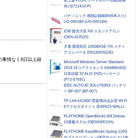
富士通 POS-Cサーマルロール紙(高保
存) (0722410-P)
パナソニック 感熱記録紙B4(6本入り)
UG-0001B4 (UG-0001B4)
応研 販売大臣 NX スタンドアロン
(OKN-423533)
大電 環境対応 1000BASE-T/X メディ
アコンバータ (DN1800SG2E)
の事情なく8日以上経
Microsoft Windows Server Standard
2019 16コアライセンス 64bitWin対応
日本語版 5CAL付 DVDパッケージ
(P73-07691)
IDEC AUTO-ID SOLUTIONS バッテリ
ー BP-007 (BP-007)
TP-Link AX1800 壁面埋め込み型 Wi-Fi
6アクセスポイント (EAP615-WALL)
PLAT'HOME OpenBlocks IX9 Debian
10搭載モデル (OBSIX9/D10A)
PLAT'HOME EasyBlocks Syslog 120G
サブスクリプション(保守サービス) 1年