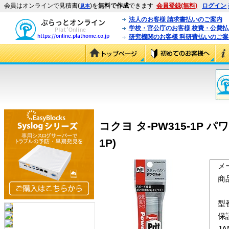
会員はオンラインで見積書(
)を
無料で作成
できます
会員登録(無料)
ログイン
見本
法人のお客様 請求書払いのご案内
学校・官公庁のお客様 校費・公費
研究機関のお客様 科研費払いのご案
コクヨ タ-PW315-1P
1P)
メ
商
型
保
J