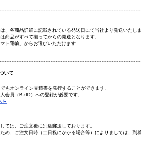
ては、各商品詳細に記載されている発送日にて当社より発送いたし
送は商品がすべて揃ってからの発送となります。
ヤマト運輸」からお選びいただけます
ついて
つでもオンライン見積書を発行することができます。
会員（BizID）への登録が必要です。
ちら
ましては、ご注文後に別途郵送しております。
のため、ご注文日時（土日祝にかかる場合等）によりましては、到