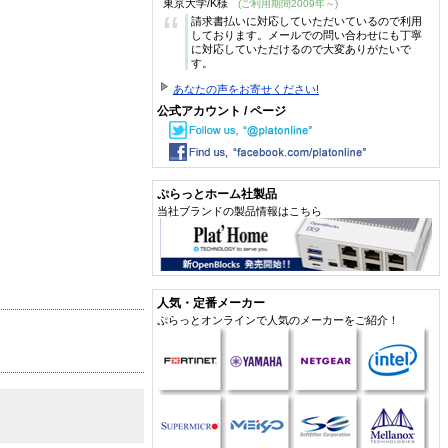
東京大学/K様
(ご利用期間2009年～)
“
請求書払いに対応していただいているので利用
しております。メールでの問い合わせにも丁寧
に対応していただけるので大変ありがたいで
す。
あなたの声をお寄せください!
公式アカウント / ページ
ぷらっとホーム社製品
当社ブランドの製品情報はこちら
人気・定番メーカー
ぷらっとオンラインで人気のメーカーをご紹介！