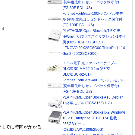
(初年度先出しセンドバック保守付)
(FG-80F-BDL-US)
Fortinet FortiGate-100F バンドルモデ
ル (初年度先出しセンドバック保守付)
(FG-100F-BDL-US)
ます。
PLAT'HOME OpenBlocks IoT FX1/E
H/W保守及びサブスクリプション1年付
属 (OBSFX1/E/D11/H1S1)
LENOVO 20X2SC8G00 ThinkPad L14
Gen2 (20X2SC8G00)
エイム電子 光ファイバーケーブル
DLC/DSC MM62.5 1m (AFP2-
DLC/DSC-62-01)
Fortinet FortiGate-40F バンドルモデル
(初年度先出しセンドバック保守付)
(FG-40F-BDL-US)
PLAT'HOME OpenBlocks A16 Debian
11搭載モデル (OBSA16/D11A)
PLAT'HOME OpenBlocks IX9 Windows
10 IoT Enterprise 2019 LTSC搭載
256GBモデル
着までに時間がかかる
(OBSIX9/W/L1809/256G)