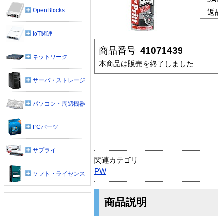
OpenBlocks
返
IoT関連
商品番号
41071439
ネットワーク
本商品は販売を終了しました
サーバ・ストレージ
パソコン・周辺機器
PCパーツ
サプライ
関連カテゴリ
PW
ソフト・ライセンス
商品説明