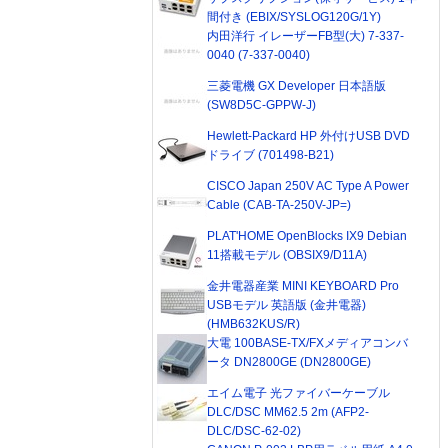
間付き (EBIX/SYSLOG120G/1Y)
内田洋行 イレーザーFB型(大) 7-337-
0040 (7-337-0040)
三菱電機 GX Developer 日本語版
(SW8D5C-GPPW-J)
Hewlett-Packard HP 外付けUSB DVD
ドライブ (701498-B21)
CISCO Japan 250V AC Type A Power
Cable (CAB-TA-250V-JP=)
PLAT'HOME OpenBlocks IX9 Debian
11搭載モデル (OBSIX9/D11A)
金井電器産業 MINI KEYBOARD Pro
USBモデル 英語版 (金井電器)
(HMB632KUS/R)
大電 100BASE-TX/FXメディアコンバ
ータ DN2800GE (DN2800GE)
エイム電子 光ファイバーケーブル
DLC/DSC MM62.5 2m (AFP2-
DLC/DSC-62-02)