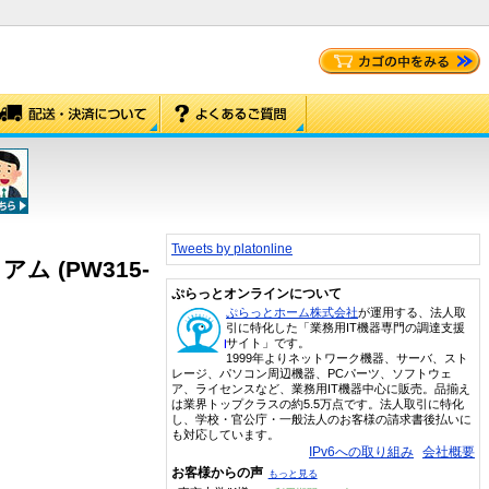
Tweets by platonline
ム (PW315-
ぷらっとオンラインについて
ぷらっとホーム株式会社
が運用する、法人取
引に特化した「業務用IT機器専門の調達支援
サイト」です。
1999年よりネットワーク機器、サーバ、スト
レージ、パソコン周辺機器、PCパーツ、ソフトウェ
ア、ライセンスなど、業務用IT機器中心に販売。品揃え
は業界トップクラスの約5.5万点です。法人取引に特化
し、学校・官公庁・一般法人のお客様の請求書後払いに
も対応しています。
IPv6への取り組み
会社概要
お客様からの声
もっと見る