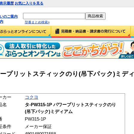
表示履歴
お気に入りを見る
払いのご案内
内
型番まとめ検索»
 パワープリットスティックのり(吊下パック)ミディア
ーカー
コクヨ
品名
タ-PW315-1P パワープリットスティックのり
(吊下パック)ミディアム
番
PW315-1P
証条件
メーカー保証
ANコード
4901480071558