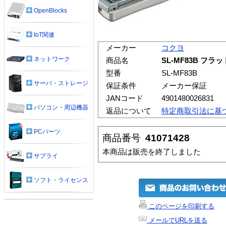
OpenBlocks
IoT関連
メーカー
コクヨ
ネットワーク
商品名
SL-MF83B フ
型番
SL-MF83B
サーバ・ストレージ
保証条件
メーカー保証
JANコード
4901480026831
パソコン・周辺機器
返品について
特定商取引法に基
PCパーツ
商品番号
41071428
本商品は販売を終了しました
サプライ
ソフト・ライセンス
このページを印刷する
メールでURLを送る