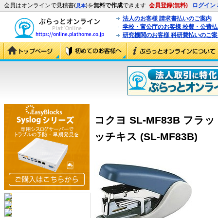
会員はオンラインで見積書(
)を
無料で作成
できます
会員登録(無料)
ログイン
見本
法人のお客様 請求書払いのご案内
学校・官公庁のお客様 校費・公費
研究機関のお客様 科研費払いのご案
コクヨ SL-MF83B フ
ッチキス (SL-MF83B)