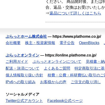
ください。 商品開封後、または
合、返品・交換はお受けいたし
⇒
返品について詳しくはこちら
ぷらっとホーム株式会社
—
https://www.plathome.co.jp/
会社概要
株主・投資家情報
電子公告
OpenBlocks
ぷらっとオンライン
—
https://online.plathome.co.jp/
ご利用ガイド
ぷらっとオンラインについて
見積書・納
配送・決済について
よくあるご質問
特定商取引法に基
個人情報取り扱い方針
校費・公費・科研費払い取引のご
IPv6への取り組み
お客様からの声
ご注文の取り消し
ソーシャルメディア
Twitter公式アカウント
Facebook公式ページ