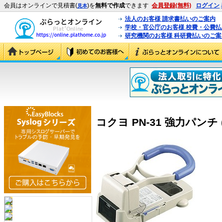
会員はオンラインで見積書(
)を
無料で作成
できます
会員登録(無料)
ログイン
見本
法人のお客様 請求書払いのご案内
学校・官公庁のお客様 校費・公費
研究機関のお客様 科研費払いのご案
コクヨ PN-31 強力パンチ (