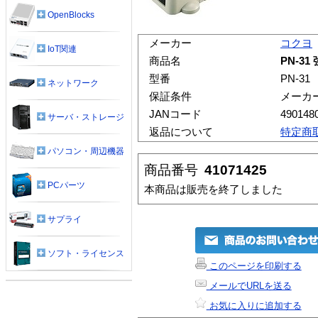
OpenBlocks
メーカー
コクヨ
IoT関連
商品名
PN-3
型番
PN-31
ネットワーク
保証条件
メーカ
JANコード
490148
サーバ・ストレージ
返品について
特定商
パソコン・周辺機器
商品番号
41071425
PCパーツ
本商品は販売を終了しました
サプライ
ソフト・ライセンス
このページを印刷する
メールでURLを送る
お気に入りに追加する