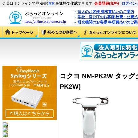
会員はオンラインで見積書(
)を
無料で作成
できます
会員登録(無料)
ログイン
見本
法人のお客様 請求書払いのご案内
学校・官公庁のお客様 校費・公費
研究機関のお客様 科研費払いのご案
コクヨ NM-PK2W タッグク
PK2W)