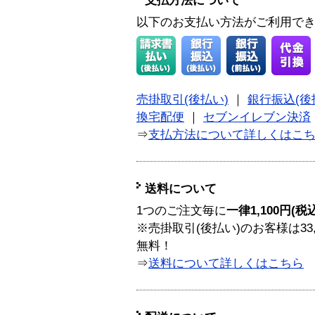
支払方法について
以下のお支払い方法がご利用で
売掛取引(後払い)
｜
銀行振込(後
換宅配便
｜
セブンイレブン決済
⇒
支払方法について詳しくはこ
送料について
1つのご注文毎に
一律1,100円(税
※売掛取引(後払い)のお客様は33
無料！
⇒
送料について詳しくはこちら