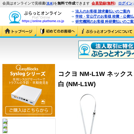
会員はオンラインで見積書(
)を
無料で作成
できます
会員登録(無料)
ログイン
見本
法人のお客様 請求書払いのご案内
学校・官公庁のお客様 校費・公費
研究機関のお客様 科研費払いのご案
コクヨ NM-L1W ネックスト
白 (NM-L1W)