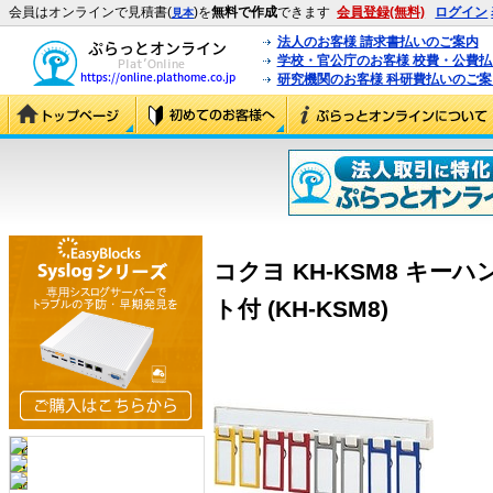
会員はオンラインで見積書(
)を
無料で作成
できます
会員登録(無料)
ログイン
見本
法人のお客様 請求書払いのご案内
学校・官公庁のお客様 校費・公費
研究機関のお客様 科研費払いのご案
コクヨ KH-KSM8 キーハ
ト付 (KH-KSM8)