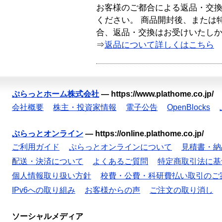
お客様のご都合による返品・交
ください。 商品開封後、または
合、返品・交換はお受けいたし
⇒
返品について詳しくはこちら
ぷらっとホーム株式会社
—
https://www.plathome.co.jp/
会社概要
株主・投資家情報
電子公告
OpenBlocks
ぷらっとオンライン
—
https://online.plathome.co.jp/
ご利用ガイド
ぷらっとオンラインについて
見積書・納
配送・決済について
よくあるご質問
特定商取引法に基
個人情報取り扱い方針
校費・公費・科研費払い取引のご
IPv6への取り組み
お客様からの声
ご注文の取り消し
ソーシャルメディア