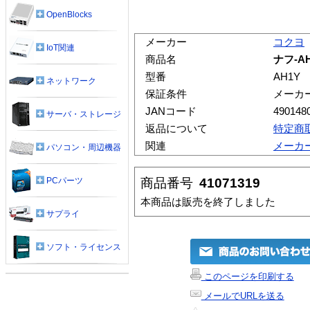
OpenBlocks
メーカー
コクヨ
IoT関連
商品名
ナフ-A
型番
AH1Y
ネットワーク
保証条件
メーカ
JANコード
490148
サーバ・ストレージ
返品について
特定商
関連
メーカ
パソコン・周辺機器
商品番号
41071319
PCパーツ
本商品は販売を終了しました
サプライ
ソフト・ライセンス
このページを印刷する
メールでURLを送る