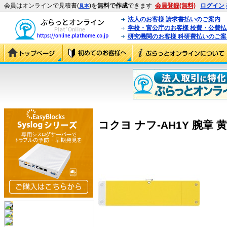
会員はオンラインで見積書(
)を
無料で作成
できます
会員登録(無料)
ログイン
見本
法人のお客様 請求書払いのご案内
学校・官公庁のお客様 校費・公費
研究機関のお客様 科研費払いのご案
コクヨ ナフ-AH1Y 腕章 黄 