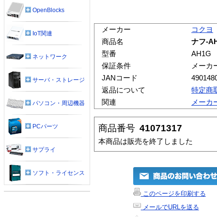
OpenBlocks
メーカー
コクヨ
IoT関連
商品名
ナフ-A
型番
AH1G
ネットワーク
保証条件
メーカ
JANコード
490148
サーバ・ストレージ
返品について
特定商
関連
メーカ
パソコン・周辺機器
商品番号
41071317
PCパーツ
本商品は販売を終了しました
サプライ
ソフト・ライセンス
このページを印刷する
メールでURLを送る