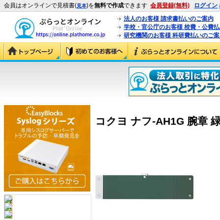
会員はオンラインで見積書(
)を
無料で作成
できます
会員登録(無料)
ログイン
見本
法人のお客様 請求書払いのご案内
学校・官公庁のお客様 校費・公費
研究機関のお客様 科研費払いのご案
コクヨ ナフ-AH1G 腕章 緑 