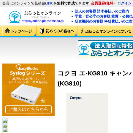
会員はオンラインで見積書(
)を
無料で作成
できます
会員登録(無料)
ログイン
見本
法人のお客様 請求書払いのご案内
学校・官公庁のお客様 校費・公費
研究機関のお客様 科研費払いのご案
コクヨ エ-KG810 キャン
(KG810)