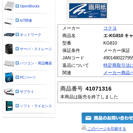
OpenBlocks
IoT関連
メーカー
コクヨ
ネットワーク
商品名
エ-KG810 
型番
KG810
サーバ・ストレージ
保証条件
メーカー保証
JANコード
490148022795
パソコン・周辺機器
返品について
特定商取引法
関連
メーカー商品
PCパーツ
商品番号
41071316
サプライ
本商品は販売を終了しました
ソフト・ライセンス
このページを印刷する