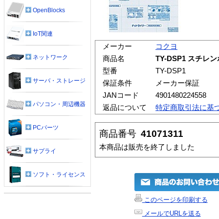
OpenBlocks
IoT関連
メーカー
コクヨ
ネットワーク
商品名
TY-DSP1 スチレ
型番
TY-DSP1
サーバ・ストレージ
保証条件
メーカー保証
JANコード
4901480224558
パソコン・周辺機器
返品について
特定商取引法に基
PCパーツ
商品番号
41071311
本商品は販売を終了しました
サプライ
ソフト・ライセンス
このページを印刷する
メールでURLを送る