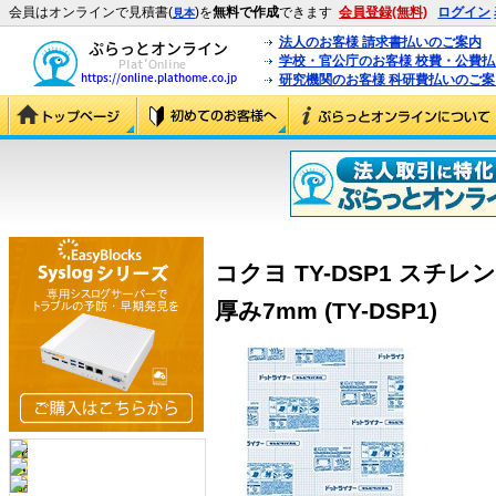
会員はオンラインで見積書(
)を
無料で作成
できます
会員登録(無料)
ログイン
見本
法人のお客様 請求書払いのご案内
学校・官公庁のお客様 校費・公費
研究機関のお客様 科研費払いのご案
コクヨ TY-DSP1 スチレ
厚み7mm (TY-DSP1)