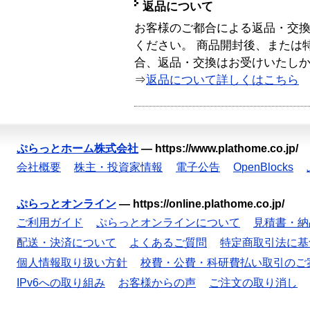
返品について
お客様のご都合による返品・交
ください。 商品開封後、または
合、返品・交換はお受けいたし
⇒
返品について詳しくはこちら
ぷらっとホーム株式会社
—
https://www.plathome.co.jp/
会社概要
株主・投資家情報
電子公告
OpenBlocks
ぷらっとオンライン
—
https://online.plathome.co.jp/
ご利用ガイド
ぷらっとオンラインについて
見積書・納
配送・決済について
よくあるご質問
特定商取引法に基
個人情報取り扱い方針
校費・公費・科研費払い取引のご
IPv6への取り組み
お客様からの声
ご注文の取り消し