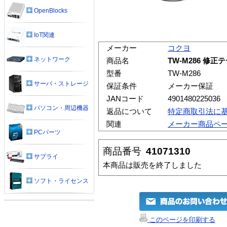
OpenBlocks
IoT関連
メーカー
コクヨ
ネットワーク
商品名
TW-M286 修
型番
TW-M286
サーバ・ストレージ
保証条件
メーカー保証
JANコード
4901480225036
パソコン・周辺機器
返品について
特定商取引法に
関連
メーカー商品ペ
PCパーツ
商品番号
41071310
サプライ
本商品は販売を終了しました
ソフト・ライセンス
このページを印刷する