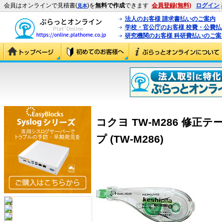
会員はオンラインで見積書(
)を
無料で作成
できます
会員登録(無料)
ログイン
見本
法人のお客様 請求書払いのご案内
学校・官公庁のお客様 校費・公費
研究機関のお客様 科研費払いのご案
コクヨ TW-M286 修正
プ (TW-M286)