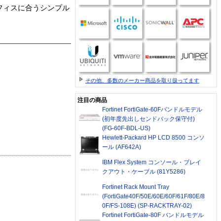
フィスに合うシンプル
その他、多数のメーカー商品を取り扱ってます
注目の商品
Fortinet FortiGate-60Fバンドルモデル
(初年度先出しセンドバック保守付)
(FG-60F-BDL-US)
Hewlett-Packard HP LCD 8500 コンソ
ール (AF642A)
IBM Flex System コンソール・ブレイ
クアウト・ケーブル (81Y5286)
Fortinet Rack Mount Tray
(FortiGate40F/50E/60E/60F/61F/80E/8
0F/FS-108E) (SP-RACKTRAY-02)
Fortinet FortiGate-80F バンドルモデル