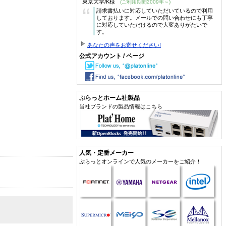
東京大学/K様
(ご利用期間2009年～)
“
請求書払いに対応していただいているので利用
しております。メールでの問い合わせにも丁寧
に対応していただけるので大変ありがたいで
す。
あなたの声をお寄せください!
公式アカウント / ページ
ぷらっとホーム社製品
当社ブランドの製品情報はこちら
人気・定番メーカー
ぷらっとオンラインで人気のメーカーをご紹介！