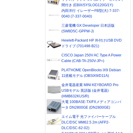
間付き (EBIX/SYSLOG120G/1Y)
内田洋行 イレーザーFB型(大) 7-337-
0040 (7-337-0040)
三菱電機 GX Developer 日本語版
(SW8D5C-GPPW-J)
Hewlett-Packard HP 外付けUSB DVD
ドライブ (701498-B21)
CISCO Japan 250V AC Type A Power
Cable (CAB-TA-250V-JP=)
PLAT'HOME OpenBlocks IX9 Debian
11搭載モデル (OBSIX9/D11A)
金井電器産業 MINI KEYBOARD Pro
USBモデル 英語版 (金井電器)
(HMB632KUS/R)
大電 100BASE-TX/FXメディアコンバ
ータ DN2800GE (DN2800GE)
エイム電子 光ファイバーケーブル
DLC/DSC MM62.5 2m (AFP2-
DLC/DSC-62-02)