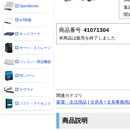
OpenBlocks
返
関
IoT関連
商品番号
41071304
ネットワーク
本商品は販売を終了しました
サーバ・ストレージ
パソコン・周辺機器
PCパーツ
サプライ
関連カテゴリ
家電・生活用品
|
文房具
|
文具事務用
ソフト・ライセンス
商品説明