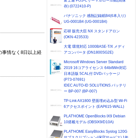
富士通 POS-Cサーマルロール紙(高保
存) (0722410-P)
パナソニック 感熱記録紙B4(6本入り)
UG-0001B4 (UG-0001B4)
応研 販売大臣 NX スタンドアロン
(OKN-423533)
大電 環境対応 1000BASE-T/X メディ
の事情なく8日以上経
アコンバータ (DN1800SG2E)
Microsoft Windows Server Standard
2019 16コアライセンス 64bitWin対応
日本語版 5CAL付 DVDパッケージ
(P73-07691)
IDEC AUTO-ID SOLUTIONS バッテリ
ー BP-007 (BP-007)
TP-Link AX1800 壁面埋め込み型 Wi-Fi
6アクセスポイント (EAP615-WALL)
PLAT'HOME OpenBlocks IX9 Debian
10搭載モデル (OBSIX9/D10A)
PLAT'HOME EasyBlocks Syslog 120G
サブスクリプション(保守サービス) 1年