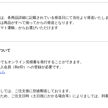
ては、各商品詳細に記載されている発送日にて当社より発送いたし
送は商品がすべて揃ってからの発送となります。
ヤマト運輸」からお選びいただけます
ついて
つでもオンライン見積書を発行することができます。
会員（BizID）への登録が必要です。
ちら
ましては、ご注文後に別途郵送しております。
のため、ご注文日時（土日祝にかかる場合等）によりましては、到