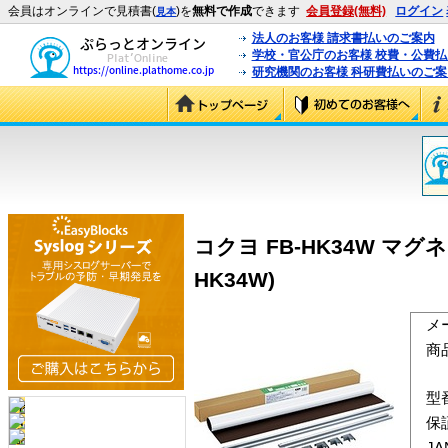
会員はオンラインで見積書(
)を
無料で作成
できます
会員登録(無料)
ログイン
見本
法人のお客様 請求書払いのご案内
学校・官公庁のお客様 校費・公費
研究機関のお客様 科研費払いのご案
コクヨ FB-HK34W マグ
HK34W)
メ
商
型
保
J