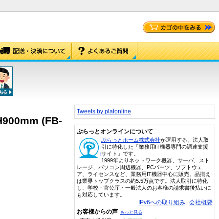
Tweets by platonline
0mm (FB-
ぷらっとオンラインについて
ぷらっとホーム株式会社
が運用する、法人取
引に特化した「業務用IT機器専門の調達支援
サイト」です。
1999年よりネットワーク機器、サーバ、スト
レージ、パソコン周辺機器、PCパーツ、ソフトウェ
ア、ライセンスなど、業務用IT機器中心に販売。品揃え
は業界トップクラスの約5.5万点です。法人取引に特化
し、学校・官公庁・一般法人のお客様の請求書後払いに
も対応しています。
IPv6への取り組み
会社概要
お客様からの声
もっと見る