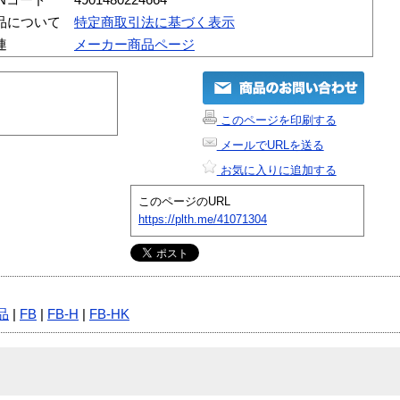
品について
特定商取引法に基づく表示
連
メーカー商品ページ
このページを印刷する
メールでURLを送る
お気に入りに追加する
このページのURL
https://plth.me/41071304
品
|
FB
|
FB-H
|
FB-HK