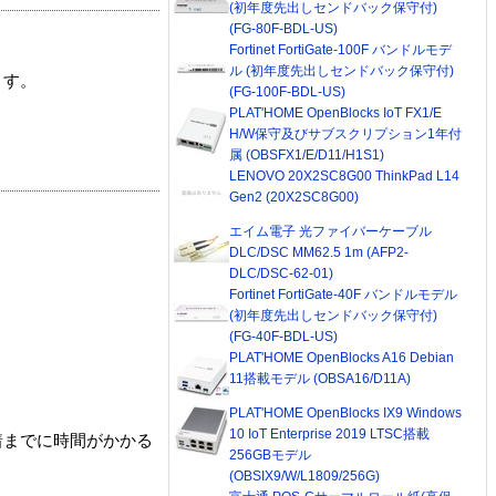
(初年度先出しセンドバック保守付)
(FG-80F-BDL-US)
Fortinet FortiGate-100F バンドルモデ
ル (初年度先出しセンドバック保守付)
ます。
(FG-100F-BDL-US)
PLAT'HOME OpenBlocks IoT FX1/E
H/W保守及びサブスクリプション1年付
属 (OBSFX1/E/D11/H1S1)
LENOVO 20X2SC8G00 ThinkPad L14
Gen2 (20X2SC8G00)
エイム電子 光ファイバーケーブル
DLC/DSC MM62.5 1m (AFP2-
DLC/DSC-62-01)
Fortinet FortiGate-40F バンドルモデル
(初年度先出しセンドバック保守付)
(FG-40F-BDL-US)
PLAT'HOME OpenBlocks A16 Debian
11搭載モデル (OBSA16/D11A)
PLAT'HOME OpenBlocks IX9 Windows
10 IoT Enterprise 2019 LTSC搭載
着までに時間がかかる
256GBモデル
(OBSIX9/W/L1809/256G)