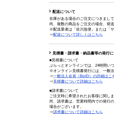
配送について
在庫がある場合のご注文につきまし
尚、複数の商品をご注文の場合、発
※配送業者は「佐川急便」または「
⇒
配送について詳しくはこちら
見積書・請求書・納品書等の発行に
■見積書について
ぷらっとオンラインでは、24時間い
※オンライン見積書発行には、一般法人
⇒
一般法人会員（BizID）の詳細はこ
⇒
見積書について詳細はこちら
■請求書について
ご注文時に希望されたお客様に関し
尚、請求書は、営業時間内での発行
場合がございます。
⇒
請求書について詳細はこちら