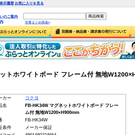
表示履歴
お気に入りを見る
払いのご案内
内
型番まとめ検索»
ネットホワイトボード フレーム付 無地W1200×H90
ーカー
コクヨ
品名
FB-HK34W マグネットホワイトボード フレー
ム付 無地W1200×H900mm
番
FB-HK34W
証条件
メーカー保証
ANコード
4901480224664