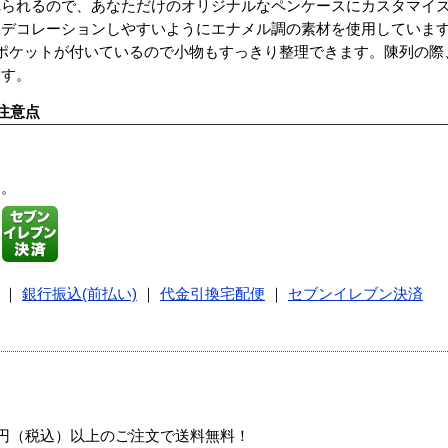
れられるので、あなただけのオリジナルなペンケースにカスタマイ
てデコレーションしやすいようにエナメル調の素材を使用していま
ポケットが付いているので小物もすっきり整理できます。陳列の際
ます。
注意点
す。
｜
銀行振込(前払い)
｜
代金引換宅配便
｜
セブンイレブン決済
00円（税込）以上のご注文で送料無料！