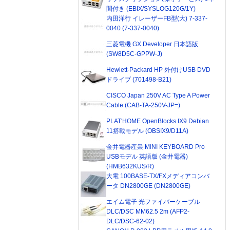
間付き (EBIX/SYSLOG120G/1Y)
内田洋行 イレーザーFB型(大) 7-337-
0040 (7-337-0040)
三菱電機 GX Developer 日本語版
(SW8D5C-GPPW-J)
Hewlett-Packard HP 外付けUSB DVD
ドライブ (701498-B21)
CISCO Japan 250V AC Type A Power
Cable (CAB-TA-250V-JP=)
PLAT'HOME OpenBlocks IX9 Debian
11搭載モデル (OBSIX9/D11A)
金井電器産業 MINI KEYBOARD Pro
USBモデル 英語版 (金井電器)
(HMB632KUS/R)
大電 100BASE-TX/FXメディアコンバ
ータ DN2800GE (DN2800GE)
エイム電子 光ファイバーケーブル
DLC/DSC MM62.5 2m (AFP2-
DLC/DSC-62-02)