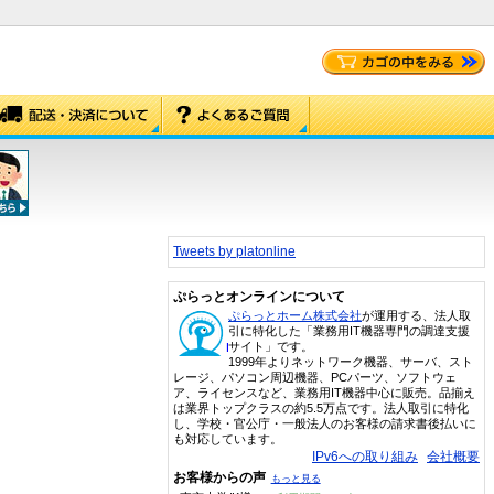
Tweets by platonline
ぷらっとオンラインについて
ぷらっとホーム株式会社
が運用する、法人取
引に特化した「業務用IT機器専門の調達支援
サイト」です。
1999年よりネットワーク機器、サーバ、スト
レージ、パソコン周辺機器、PCパーツ、ソフトウェ
ア、ライセンスなど、業務用IT機器中心に販売。品揃え
は業界トップクラスの約5.5万点です。法人取引に特化
し、学校・官公庁・一般法人のお客様の請求書後払いに
も対応しています。
IPv6への取り組み
会社概要
お客様からの声
もっと見る