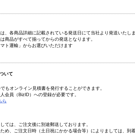
ては、各商品詳細に記載されている発送日にて当社より発送いたし
送は商品がすべて揃ってからの発送となります。
ヤマト運輸」からお選びいただけます
ついて
つでもオンライン見積書を発行することができます。
会員（BizID）への登録が必要です。
ちら
ましては、ご注文後に別途郵送しております。
のため、ご注文日時（土日祝にかかる場合等）によりましては、到