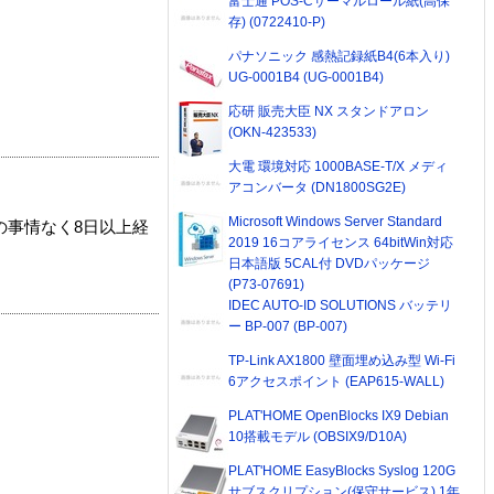
富士通 POS-Cサーマルロール紙(高保
存) (0722410-P)
パナソニック 感熱記録紙B4(6本入り)
UG-0001B4 (UG-0001B4)
応研 販売大臣 NX スタンドアロン
(OKN-423533)
大電 環境対応 1000BASE-T/X メディ
アコンバータ (DN1800SG2E)
Microsoft Windows Server Standard
の事情なく8日以上経
2019 16コアライセンス 64bitWin対応
日本語版 5CAL付 DVDパッケージ
(P73-07691)
IDEC AUTO-ID SOLUTIONS バッテリ
ー BP-007 (BP-007)
TP-Link AX1800 壁面埋め込み型 Wi-Fi
6アクセスポイント (EAP615-WALL)
PLAT'HOME OpenBlocks IX9 Debian
10搭載モデル (OBSIX9/D10A)
PLAT'HOME EasyBlocks Syslog 120G
サブスクリプション(保守サービス) 1年