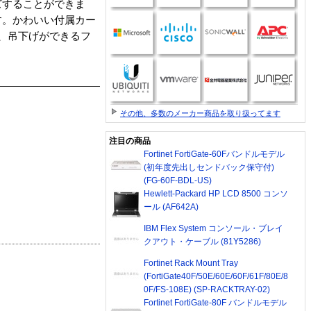
ズすることができま
す。かわいい付属カー
、吊下げができるフ
その他、多数のメーカー商品を取り扱ってます
注目の商品
Fortinet FortiGate-60Fバンドルモデル
(初年度先出しセンドバック保守付)
(FG-60F-BDL-US)
Hewlett-Packard HP LCD 8500 コンソ
ール (AF642A)
IBM Flex System コンソール・ブレイ
クアウト・ケーブル (81Y5286)
Fortinet Rack Mount Tray
(FortiGate40F/50E/60E/60F/61F/80E/8
0F/FS-108E) (SP-RACKTRAY-02)
Fortinet FortiGate-80F バンドルモデル