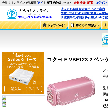
会員はオンラインで見積書(
)を
無料で作成
できます
会員登録(無料)
ログイン
見本
法人のお客様 請求書払いのご案内
学校・官公庁のお客様 校費・公費
研究機関のお客様 科研費払いのご案
コクヨ F-VBF123-2 ペ
メ
商
型
保
J
返