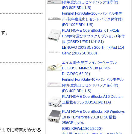
(初年度先出しセンドバック保守付)
(FG-80F-BDL-US)
Fortinet FortiGate-100F バンドルモデ
ル (初年度先出しセンドバック保守付)
(FG-100F-BDL-US)
PLAT'HOME OpenBlocks IoT FX1/E
ます。
H/W保守及びサブスクリプション1年付
属 (OBSFX1/E/D11/H1S1)
LENOVO 20X2SC8G00 ThinkPad L14
Gen2 (20X2SC8G00)
エイム電子 光ファイバーケーブル
DLC/DSC MM62.5 1m (AFP2-
DLC/DSC-62-01)
Fortinet FortiGate-40F バンドルモデル
(初年度先出しセンドバック保守付)
(FG-40F-BDL-US)
PLAT'HOME OpenBlocks A16 Debian
11搭載モデル (OBSA16/D11A)
PLAT'HOME OpenBlocks IX9 Windows
10 IoT Enterprise 2019 LTSC搭載
256GBモデル
(OBSIX9/W/L1809/256G)
着までに時間がかかる