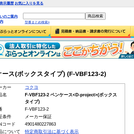
表示履歴
お気に入りを見る
払いのご案内
内
型番まとめ検索»
ンケース
(ボックスタイプ) (F-VBF123-2)
ーカー
コクヨ
品名
F-VBF123-2 ペンケース<D-project>(ボックス
タイプ)
番
F-VBF123-2
証条件
メーカー保証
ANコード
4901480227863
品について
特定商取引法に基づく表示