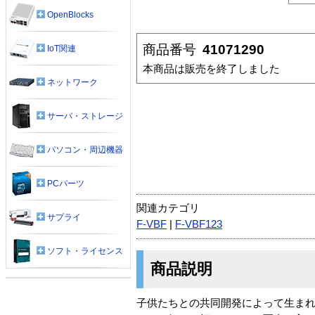
OpenBlocks
商品番号
41071290
IoT関連
本商品は販売を終了しました
ネットワーク
サーバ・ストレージ
パソコン・周辺機器
PCパーツ
関連カテゴリ
サプライ
F-VBF
|
F-VBF123
ソフト・ライセンス
商品説明
子供たちとの共同開発によって生ま