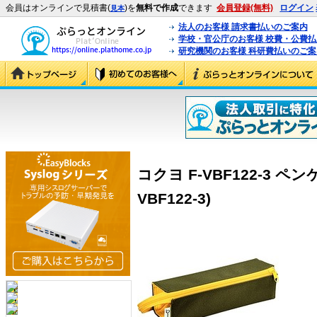
会員はオンラインで見積書(
)を
無料で作成
できます
会員登録(無料)
ログイン
見本
法人のお客様 請求書払いのご案内
学校・官公庁のお客様 校費・公費
研究機関のお客様 科研費払いのご案
コクヨ F-VBF122-3 ペ
VBF122-3)