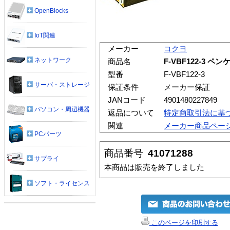
OpenBlocks
IoT関連
メーカー
コクヨ
ネットワーク
商品名
F-VBF122-3 
型番
F-VBF122-3
サーバ・ストレージ
保証条件
メーカー保証
JANコード
4901480227849
パソコン・周辺機器
返品について
特定商取引法に基
関連
メーカー商品ペー
PCパーツ
商品番号
41071288
サプライ
本商品は販売を終了しました
ソフト・ライセンス
このページを印刷する