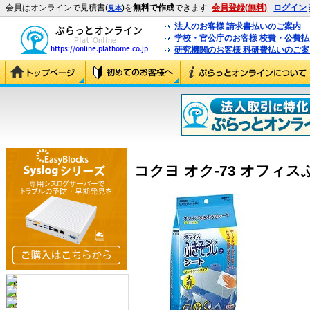
会員はオンラインで見積書(
)を
無料で作成
できます
会員登録(無料)
ログイン
見本
法人のお客様 請求書払いのご案内
学校・官公庁のお客様 校費・公費
研究機関のお客様 科研費払いのご案
コクヨ オク-73 オフィス