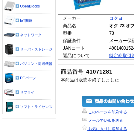
OpenBlocks
メーカー
コクヨ
IoT関連
商品名
オク-73 
型番
73
ネットワーク
保証条件
メーカー保
JANコード
4901480152
サーバ・ストレージ
返品について
特定商取引
パソコン・周辺機器
商品番号
41071281
PCパーツ
本商品は販売を終了しました
サプライ
ソフト・ライセンス
このページを印刷する
メールでURLを送る
お気に入りに追加する