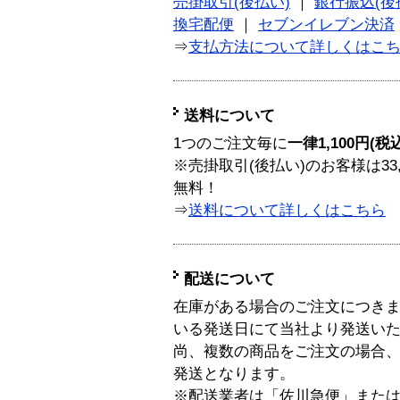
売掛取引(後払い)
｜
銀行振込(後
換宅配便
｜
セブンイレブン決済
⇒
支払方法について詳しくはこ
送料について
1つのご注文毎に
一律1,100円(税
※売掛取引(後払い)のお客様は33
無料！
⇒
送料について詳しくはこちら
配送について
在庫がある場合のご注文につき
いる発送日にて当社より発送い
尚、複数の商品をご注文の場合
発送となります。
※配送業者は「佐川急便」また