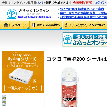
会員はオンラインで見積書(
)を
無料で作成
できます
会員登録(無料)
ログイン
見本
法人のお客様 請求書払いのご案内
学校・官公庁のお客様 校費・公費
研究機関のお客様 科研費払いのご案
コクヨ TW-P200 シールは