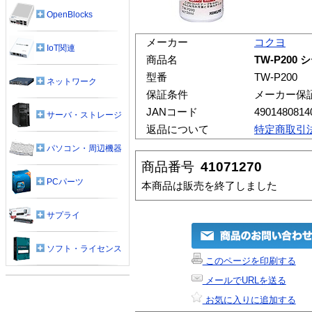
OpenBlocks
メーカー
コクヨ
IoT関連
商品名
TW-P200
型番
TW-P200
ネットワーク
保証条件
メーカー保
JANコード
4901480814
サーバ・ストレージ
返品について
特定商取引
パソコン・周辺機器
商品番号
41071270
PCパーツ
本商品は販売を終了しました
サプライ
ソフト・ライセンス
このページを印刷する
メールでURLを送る
お気に入りに追加する