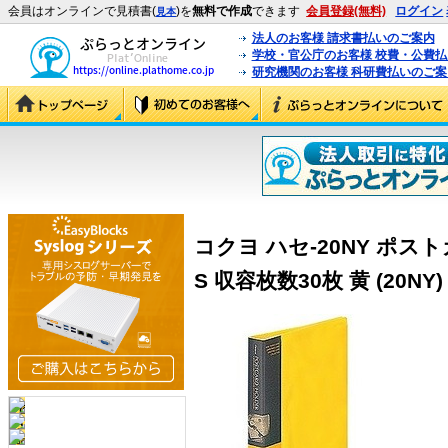
会員はオンラインで見積書(
)を
無料で作成
できます
会員登録(無料)
ログイン
見本
法人のお客様 請求書払いのご案内
学校・官公庁のお客様 校費・公費
研究機関のお客様 科研費払いのご案
コクヨ ハセ-20NY ポスト
S 収容枚数30枚 黄 (20NY)