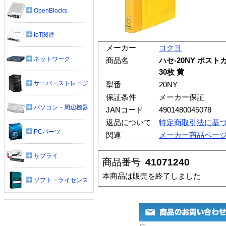
OpenBlocks
IoT関連
メーカー
コクヨ
ネットワーク
商品名
ハセ-20NY ポスト
30枚 黄
サーバ・ストレージ
型番
20NY
保証条件
メーカー保証
パソコン・周辺機器
JANコード
4901480045078
返品について
特定商取引法に基
PCパーツ
関連
メーカー商品ペー
サプライ
商品番号
41071240
本商品は販売を終了しました
ソフト・ライセンス