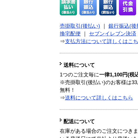
売掛取引(後払い)
｜
銀行振込(後
換宅配便
｜
セブンイレブン決済
⇒
支払方法について詳しくはこ
送料について
1つのご注文毎に
一律1,100円(税
※売掛取引(後払い)のお客様は33
無料！
⇒
送料について詳しくはこちら
配送について
在庫がある場合のご注文につき