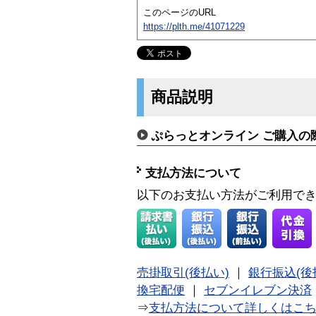
このページのURL
https://plth.me/41071229
商品説明
ぷらっとオンライン ご購入の
支払方法について
以下のお支払い方法がご利用で
売掛取引(後払い)
｜
銀行振込(後
換宅配便
｜
セブンイレブン決済
⇒
支払方法について詳しくはこ