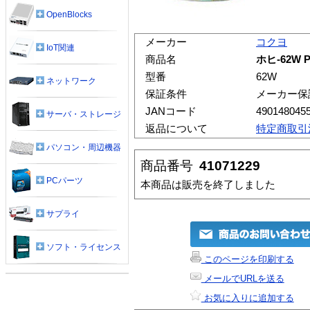
OpenBlocks
メーカー
コクヨ
IoT関連
商品名
ホヒ-62W
型番
62W
ネットワーク
保証条件
メーカー保
JANコード
490148045
サーバ・ストレージ
返品について
特定商取引
パソコン・周辺機器
商品番号
41071229
PCパーツ
本商品は販売を終了しました
サプライ
ソフト・ライセンス
このページを印刷する
メールでURLを送る
お気に入りに追加する