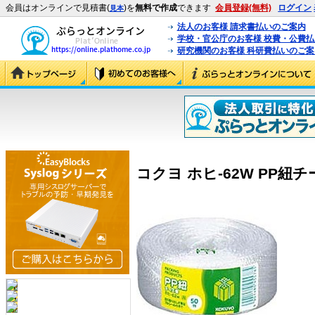
会員はオンラインで見積書(
)を
無料で作成
できます
会員登録(無料)
ログイン
見本
法人のお客様 請求書払いのご案内
学校・官公庁のお客様 校費・公費
研究機関のお客様 科研費払いのご案
コクヨ ホヒ-62W PP紐チー