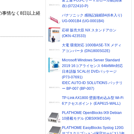
富士通 POS-Cサーマルロール紙(高保
存) (0722410-P)
の事情なく8日以上経
パナソニック 感熱記録紙B4(6本入り)
UG-0001B4 (UG-0001B4)
応研 販売大臣 NX スタンドアロン
(OKN-423533)
大電 環境対応 1000BASE-T/X メディ
アコンバータ (DN1800SG2E)
Microsoft Windows Server Standard
2019 16コアライセンス 64bitWin対応
日本語版 5CAL付 DVDパッケージ
(P73-07691)
IDEC AUTO-ID SOLUTIONS バッテリ
ー BP-007 (BP-007)
TP-Link AX1800 壁面埋め込み型 Wi-Fi
6アクセスポイント (EAP615-WALL)
PLAT'HOME OpenBlocks IX9 Debian
10搭載モデル (OBSIX9/D10A)
PLAT'HOME EasyBlocks Syslog 120G
サブスクリプション(保守サービス) 1年