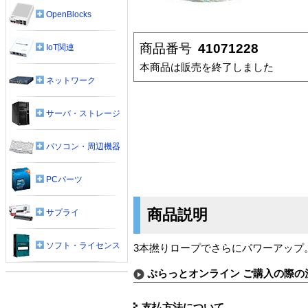
OpenBlocks
商品番号
41071228
IoT関連
本商品は販売を終了しました
ネットワーク
サーバ・ストレージ
パソコン・周辺機器
PCパーツ
商品説明
サプライ
ソフト・ライセンス
3本撚りロープでさらにパワーアップ
ぷらっとオンライン ご購入の際の
支払方法について