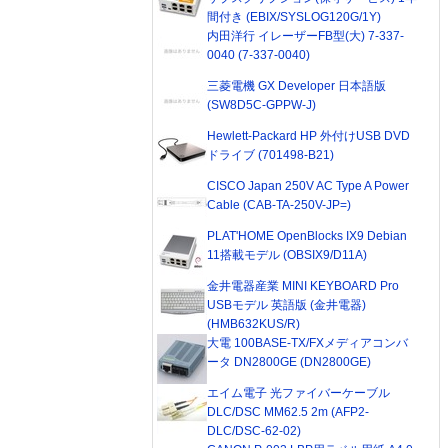
間付き (EBIX/SYSLOG120G/1Y)
内田洋行 イレーザーFB型(大) 7-337-
0040 (7-337-0040)
三菱電機 GX Developer 日本語版
(SW8D5C-GPPW-J)
Hewlett-Packard HP 外付けUSB DVD
ドライブ (701498-B21)
CISCO Japan 250V AC Type A Power
Cable (CAB-TA-250V-JP=)
PLAT'HOME OpenBlocks IX9 Debian
11搭載モデル (OBSIX9/D11A)
金井電器産業 MINI KEYBOARD Pro
USBモデル 英語版 (金井電器)
(HMB632KUS/R)
大電 100BASE-TX/FXメディアコンバ
ータ DN2800GE (DN2800GE)
エイム電子 光ファイバーケーブル
DLC/DSC MM62.5 2m (AFP2-
DLC/DSC-62-02)