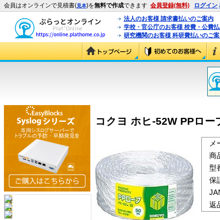
会員はオンラインで見積書(
)を
無料で作成
できます
会員登録(無料)
ログイン
見本
法人のお客様 請求書払いのご案内
学校・官公庁のお客様 校費・公費
研究機関のお客様 科研費払いのご案
コクヨ ホヒ-52W PPロー
メ
商
型
保
J
返