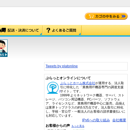
Tweets by platonline
ぷらっとオンラインについて
ぷらっとホーム株式会社
が運用する、法人取
引に特化した「業務用IT機器専門の調達支援
サイト」です。
1999年よりネットワーク機器、サーバ、スト
レージ、パソコン周辺機器、PCパーツ、ソフトウェ
ア、ライセンスなど、業務用IT機器中心に販売。品揃え
は業界トップクラスの約5.5万点です。法人取引に特化
し、学校・官公庁・一般法人のお客様の請求書後払いに
も対応しています。
IPv6への取り組み
会社概要
お客様からの声
もっと見る