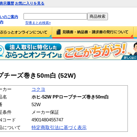
表示履歴
お気に入りを見る
払いのご案内
内
型番まとめ検索»
プチーズ巻き50m白 (52W)
ーカー
コクヨ
品名
ホヒ-52W PPロープチーズ巻き50m白
番
52W
証条件
メーカー保証
ANコード
4901480455747
品について
特定商取引法に基づく表示