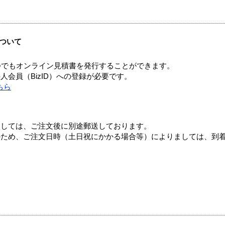
ついて
つでもオンライン見積書を発行することができます。
会員（BizID）への登録が必要です。
ちら
ましては、ご注文後に別途郵送しております。
のため、ご注文日時（土日祝にかかる場合等）によりましては、到