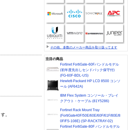
その他、多数のメーカー商品を取り扱ってます
注目の商品
Fortinet FortiGate-60Fバンドルモデル
(初年度先出しセンドバック保守付)
(FG-60F-BDL-US)
Hewlett-Packard HP LCD 8500 コンソ
ール (AF642A)
IBM Flex System コンソール・ブレイ
クアウト・ケーブル (81Y5286)
Fortinet Rack Mount Tray
ます。
(FortiGate40F/50E/60E/60F/61F/80E/8
0F/FS-108E) (SP-RACKTRAY-02)
Fortinet FortiGate-80F バンドルモデル