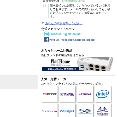
東京大学/K様
(ご利用期間2009年～)
“
請求書払いに対応していただいているので利用
しております。メールでの問い合わせにも丁寧
に対応していただけるので大変ありがたいで
す。
あなたの声をお寄せください!
公式アカウント / ページ
ぷらっとホーム社製品
当社ブランドの製品情報はこちら
人気・定番メーカー
ぷらっとオンラインで人気のメーカーをご紹介！