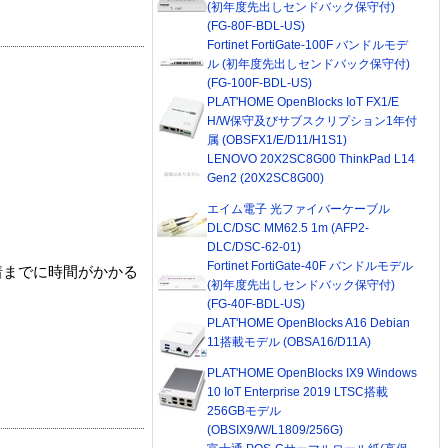
(初年度先出しセンドバック保守付)
(FG-80F-BDL-US)
Fortinet FortiGate-100F バンドルモデ
ル (初年度先出しセンドバック保守付)
(FG-100F-BDL-US)
PLAT'HOME OpenBlocks IoT FX1/E
H/W保守及びサブスクリプション1年付
属 (OBSFX1/E/D11/H1S1)
LENOVO 20X2SC8G00 ThinkPad L14
Gen2 (20X2SC8G00)
エイム電子 光ファイバーケーブル
DLC/DSC MM62.5 1m (AFP2-
DLC/DSC-62-01)
Fortinet FortiGate-40F バンドルモデル
着までに時間がかかる
(初年度先出しセンドバック保守付)
(FG-40F-BDL-US)
PLAT'HOME OpenBlocks A16 Debian
11搭載モデル (OBSA16/D11A)
PLAT'HOME OpenBlocks IX9 Windows
10 IoT Enterprise 2019 LTSC搭載
256GBモデル
(OBSIX9/W/L1809/256G)