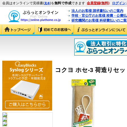
会員はオンラインで見積書(
)を
無料で作成
できます
会員登録(無料)
ログイン
見本
法人のお客様 請求書払いのご案内
学校・官公庁のお客様 校費・公費
研究機関のお客様 科研費払いのご案
コクヨ ホセ-3 荷造りセット