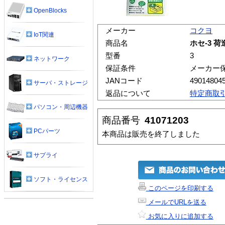
OpenBlocks
メーカー
コクヨ
IoT関連
商品名
ホセ-3 
型番
3
ネットワーク
保証条件
メーカー
JANコード
49014804
サーバ・ストレージ
返品について
特定商取
パソコン・周辺機器
商品番号
41071203
PCパーツ
本商品は販売を終了しました
サプライ
ソフト・ライセンス
このページを印刷する
メールでURLを送る
お気に入りに追加する