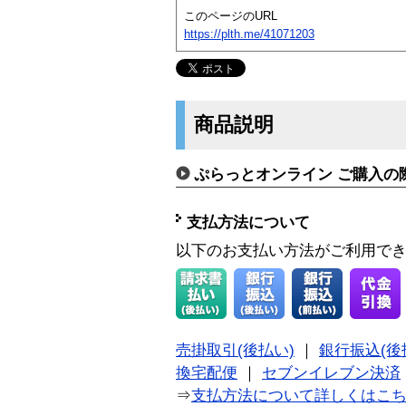
このページのURL
https://plth.me/41071203
商品説明
ぷらっとオンライン ご購入の
支払方法について
以下のお支払い方法がご利用で
売掛取引(後払い)
｜
銀行振込(後
換宅配便
｜
セブンイレブン決済
⇒
支払方法について詳しくはこ