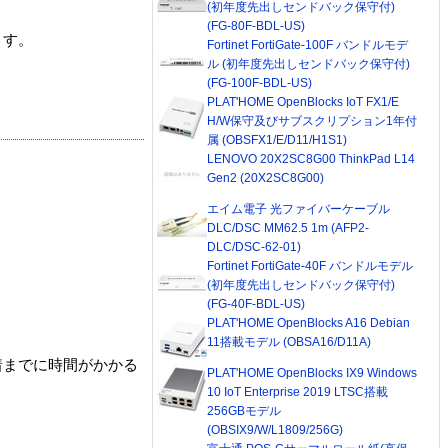
(初年度先出しセンドバック保守付)
(FG-80F-BDL-US)
ます。
Fortinet FortiGate-100F バンドルモデ
ル (初年度先出しセンドバック保守付)
(FG-100F-BDL-US)
PLAT'HOME OpenBlocks IoT FX1/E
H/W保守及びサブスクリプション1年付
属 (OBSFX1/E/D11/H1S1)
LENOVO 20X2SC8G00 ThinkPad L14
Gen2 (20X2SC8G00)
エイム電子 光ファイバーケーブル
DLC/DSC MM62.5 1m (AFP2-
DLC/DSC-62-01)
Fortinet FortiGate-40F バンドルモデル
(初年度先出しセンドバック保守付)
(FG-40F-BDL-US)
PLAT'HOME OpenBlocks A16 Debian
11搭載モデル (OBSA16/D11A)
着までに時間がかかる
PLAT'HOME OpenBlocks IX9 Windows
10 IoT Enterprise 2019 LTSC搭載
256GBモデル
(OBSIX9/W/L1809/256G)