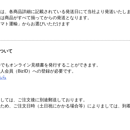
ては、各商品詳細に記載されている発送日にて当社より発送いたし
送は商品がすべて揃ってからの発送となります。
ヤマト運輸」からお選びいただけます
ついて
つでもオンライン見積書を発行することができます。
会員（BizID）への登録が必要です。
ちら
ましては、ご注文後に別途郵送しております。
のため、ご注文日時（土日祝にかかる場合等）によりましては、到