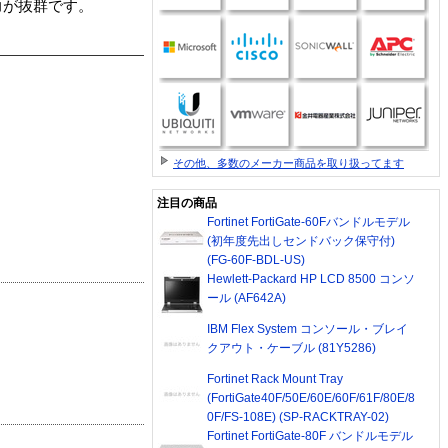
力が抜群です。
その他、多数のメーカー商品を取り扱ってます
注目の商品
Fortinet FortiGate-60Fバンドルモデル
(初年度先出しセンドバック保守付)
(FG-60F-BDL-US)
Hewlett-Packard HP LCD 8500 コンソ
ール (AF642A)
IBM Flex System コンソール・ブレイ
クアウト・ケーブル (81Y5286)
Fortinet Rack Mount Tray
(FortiGate40F/50E/60E/60F/61F/80E/8
0F/FS-108E) (SP-RACKTRAY-02)
Fortinet FortiGate-80F バンドルモデル