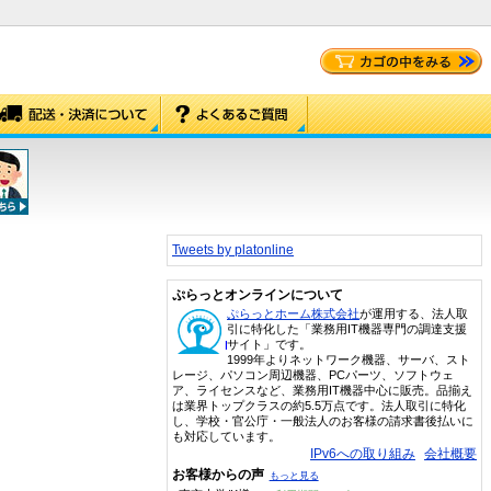
Tweets by platonline
ぷらっとオンラインについて
ぷらっとホーム株式会社
が運用する、法人取
引に特化した「業務用IT機器専門の調達支援
サイト」です。
1999年よりネットワーク機器、サーバ、スト
レージ、パソコン周辺機器、PCパーツ、ソフトウェ
ア、ライセンスなど、業務用IT機器中心に販売。品揃え
は業界トップクラスの約5.5万点です。法人取引に特化
し、学校・官公庁・一般法人のお客様の請求書後払いに
も対応しています。
IPv6への取り組み
会社概要
お客様からの声
もっと見る