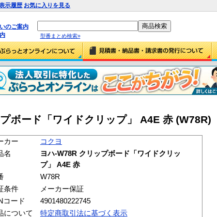
表示履歴
お気に入りを見る
払いのご案内
内
型番まとめ検索»
プボード「ワイドクリップ」 A4E 赤 (W78R)
ーカー
コクヨ
品名
ヨハ-W78R クリップボード「ワイドクリッ
プ」 A4E 赤
番
W78R
証条件
メーカー保証
ANコード
4901480222745
品について
特定商取引法に基づく表示