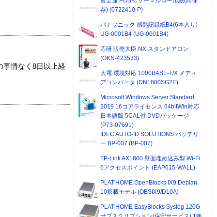
富士通 POS-Cサーマルロール紙(高保
存) (0722410-P)
パナソニック 感熱記録紙B4(6本入り)
UG-0001B4 (UG-0001B4)
応研 販売大臣 NX スタンドアロン
(OKN-423533)
の事情なく8日以上経
大電 環境対応 1000BASE-T/X メディ
アコンバータ (DN1800SG2E)
Microsoft Windows Server Standard
2019 16コアライセンス 64bitWin対応
日本語版 5CAL付 DVDパッケージ
(P73-07691)
IDEC AUTO-ID SOLUTIONS バッテリ
ー BP-007 (BP-007)
TP-Link AX1800 壁面埋め込み型 Wi-Fi
6アクセスポイント (EAP615-WALL)
PLAT'HOME OpenBlocks IX9 Debian
10搭載モデル (OBSIX9/D10A)
PLAT'HOME EasyBlocks Syslog 120G
サブスクリプション(保守サービス) 1年