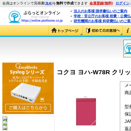
会員はオンラインで見積書(
)を
無料で作成
できます
会員登録(無料)
ログイン
見本
法人のお客様 請求書払いのご案内
学校・官公庁のお客様 校費・公費
研究機関のお客様 科研費払いのご案
コクヨ ヨハ-W78R クリッ
メ
商
型
保
J
返