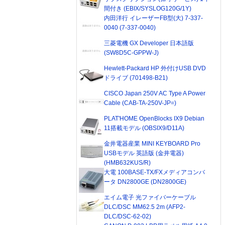
間付き (EBIX/SYSLOG120G/1Y)
内田洋行 イレーザーFB型(大) 7-337-
0040 (7-337-0040)
三菱電機 GX Developer 日本語版
(SW8D5C-GPPW-J)
Hewlett-Packard HP 外付けUSB DVD
ドライブ (701498-B21)
CISCO Japan 250V AC Type A Power
Cable (CAB-TA-250V-JP=)
PLAT'HOME OpenBlocks IX9 Debian
11搭載モデル (OBSIX9/D11A)
金井電器産業 MINI KEYBOARD Pro
USBモデル 英語版 (金井電器)
(HMB632KUS/R)
大電 100BASE-TX/FXメディアコンバ
ータ DN2800GE (DN2800GE)
エイム電子 光ファイバーケーブル
DLC/DSC MM62.5 2m (AFP2-
DLC/DSC-62-02)