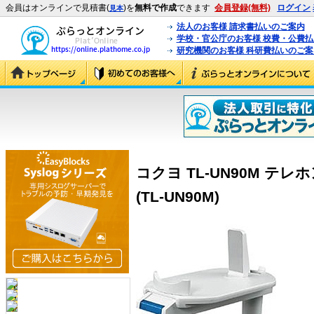
会員はオンラインで見積書(
)を
無料で作成
できます
会員登録(無料)
ログイン
見本
法人のお客様 請求書払いのご案内
学校・官公庁のお客様 校費・公費
研究機関のお客様 科研費払いのご案
コクヨ TL-UN90M テ
(TL-UN90M)