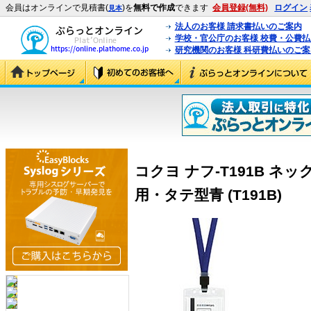
会員はオンラインで見積書(
)を
無料で作成
できます
会員登録(無料)
ログイン
見本
法人のお客様 請求書払いのご案内
学校・官公庁のお客様 校費・公費
研究機関のお客様 科研費払いのご案
コクヨ ナフ-T191B ネ
用・タテ型青 (T191B)