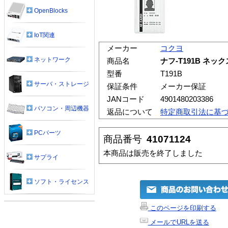
OpenBlocks
IoT関連
メーカー
コクヨ
ネットワーク
商品名
ナフ-T191B ネ
型番
T191B
サーバ・ストレージ
保証条件
メーカー保証
JANコード
4901480203386
パソコン・周辺機器
返品について
特定商取引法に基
PCパーツ
商品番号
41071124
本商品は販売を終了しました
サプライ
ソフト・ライセンス
このページを印刷する
メールでURLを送る