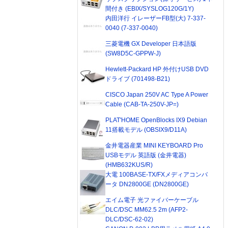
間付き (EBIX/SYSLOG120G/1Y)
内田洋行 イレーザーFB型(大) 7-337-
0040 (7-337-0040)
三菱電機 GX Developer 日本語版
(SW8D5C-GPPW-J)
Hewlett-Packard HP 外付けUSB DVD
ドライブ (701498-B21)
CISCO Japan 250V AC Type A Power
Cable (CAB-TA-250V-JP=)
PLAT'HOME OpenBlocks IX9 Debian
11搭載モデル (OBSIX9/D11A)
金井電器産業 MINI KEYBOARD Pro
USBモデル 英語版 (金井電器)
(HMB632KUS/R)
大電 100BASE-TX/FXメディアコンバ
ータ DN2800GE (DN2800GE)
エイム電子 光ファイバーケーブル
DLC/DSC MM62.5 2m (AFP2-
DLC/DSC-62-02)