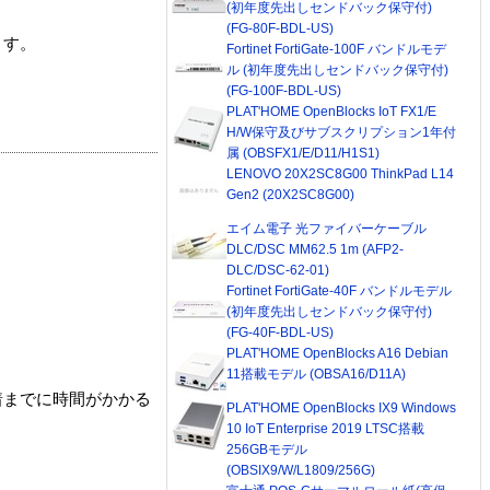
(初年度先出しセンドバック保守付)
(FG-80F-BDL-US)
ます。
Fortinet FortiGate-100F バンドルモデ
ル (初年度先出しセンドバック保守付)
(FG-100F-BDL-US)
PLAT'HOME OpenBlocks IoT FX1/E
H/W保守及びサブスクリプション1年付
属 (OBSFX1/E/D11/H1S1)
LENOVO 20X2SC8G00 ThinkPad L14
Gen2 (20X2SC8G00)
エイム電子 光ファイバーケーブル
DLC/DSC MM62.5 1m (AFP2-
DLC/DSC-62-01)
Fortinet FortiGate-40F バンドルモデル
(初年度先出しセンドバック保守付)
(FG-40F-BDL-US)
PLAT'HOME OpenBlocks A16 Debian
11搭載モデル (OBSA16/D11A)
着までに時間がかかる
PLAT'HOME OpenBlocks IX9 Windows
10 IoT Enterprise 2019 LTSC搭載
256GBモデル
(OBSIX9/W/L1809/256G)