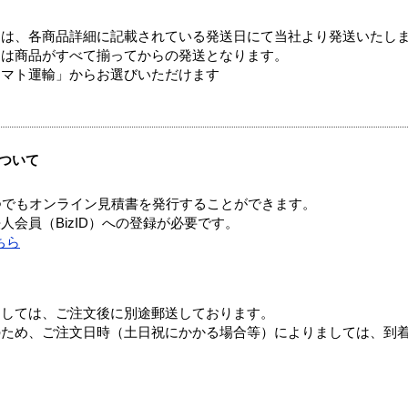
ては、各商品詳細に記載されている発送日にて当社より発送いたし
送は商品がすべて揃ってからの発送となります。
ヤマト運輸」からお選びいただけます
ついて
つでもオンライン見積書を発行することができます。
会員（BizID）への登録が必要です。
ちら
ましては、ご注文後に別途郵送しております。
のため、ご注文日時（土日祝にかかる場合等）によりましては、到