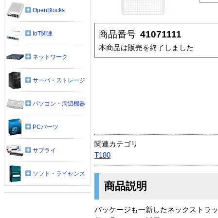
OpenBlocks
商品番号
41071111
IoT関連
本商品は販売を終了しました
ネットワーク
サーバ・ストレージ
パソコン・周辺機器
PCパーツ
関連カテゴリ
サプライ
T180
ソフト・ライセンス
商品説明
パッケージも一新したネックストラ