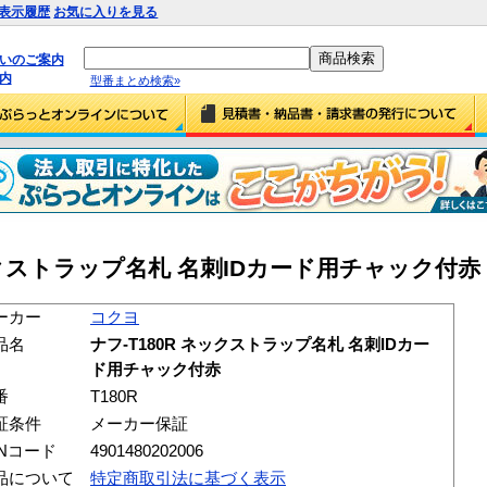
表示履歴
お気に入りを見る
払いのご案内
内
型番まとめ検索»
ックストラップ名札 名刺IDカード用チャック付赤 (T
ーカー
コクヨ
品名
ナフ-T180R ネックストラップ名札 名刺IDカー
ド用チャック付赤
番
T180R
証条件
メーカー保証
ANコード
4901480202006
品について
特定商取引法に基づく表示