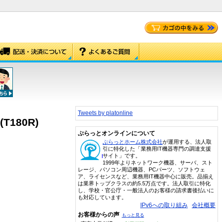
Tweets by platonline
180R)
ぷらっとオンラインについて
ぷらっとホーム株式会社
が運用する、法人取
引に特化した「業務用IT機器専門の調達支援
サイト」です。
1999年よりネットワーク機器、サーバ、スト
レージ、パソコン周辺機器、PCパーツ、ソフトウェ
ア、ライセンスなど、業務用IT機器中心に販売。品揃え
は業界トップクラスの約5.5万点です。法人取引に特化
し、学校・官公庁・一般法人のお客様の請求書後払いに
も対応しています。
IPv6への取り組み
会社概要
お客様からの声
もっと見る