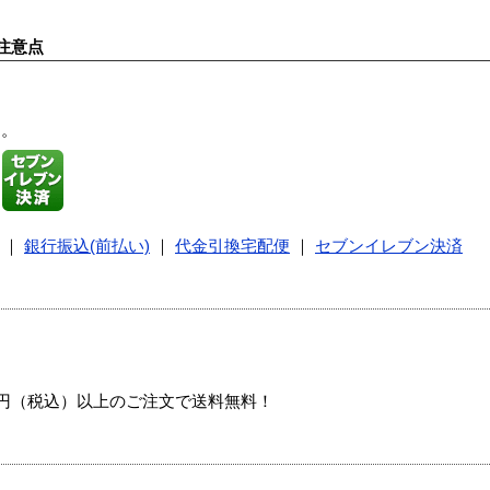
注意点
す。
｜
銀行振込(前払い)
｜
代金引換宅配便
｜
セブンイレブン決済
00円（税込）以上のご注文で送料無料！