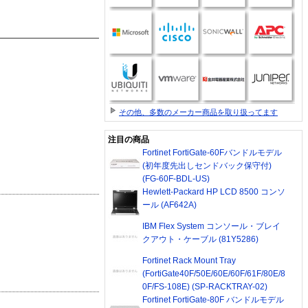
その他、多数のメーカー商品を取り扱ってます
注目の商品
Fortinet FortiGate-60Fバンドルモデル
(初年度先出しセンドバック保守付)
(FG-60F-BDL-US)
Hewlett-Packard HP LCD 8500 コンソ
ール (AF642A)
IBM Flex System コンソール・ブレイ
クアウト・ケーブル (81Y5286)
Fortinet Rack Mount Tray
(FortiGate40F/50E/60E/60F/61F/80E/8
0F/FS-108E) (SP-RACKTRAY-02)
Fortinet FortiGate-80F バンドルモデル