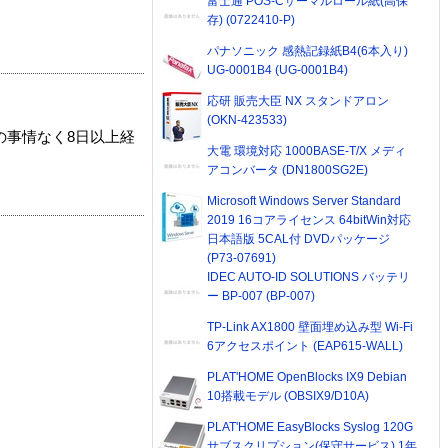
富士通 POS-Cサーマルロール紙(高保
存) (0722410-P)
パナソニック 感熱記録紙B4(6本入り)
UG-0001B4 (UG-0001B4)
応研 販売大臣 NX スタンドアロン
(OKN-423533)
の事情なく8日以上経
大電 環境対応 1000BASE-T/X メディ
アコンバータ (DN1800SG2E)
Microsoft Windows Server Standard
2019 16コアライセンス 64bitWin対応
日本語版 5CAL付 DVDパッケージ
(P73-07691)
IDEC AUTO-ID SOLUTIONS バッテリ
ー BP-007 (BP-007)
TP-Link AX1800 壁面埋め込み型 Wi-Fi
6アクセスポイント (EAP615-WALL)
PLAT'HOME OpenBlocks IX9 Debian
10搭載モデル (OBSIX9/D10A)
PLAT'HOME EasyBlocks Syslog 120G
サブスクリプション(保守サービス) 1年