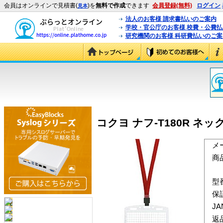
会員はオンラインで見積書(
)を
無料で作成
できます
会員登録(無料)
ログイン
見本
法人のお客様 請求書払いのご案内
学校・官公庁のお客様 校費・公費
研究機関のお客様 科研費払いのご案
コクヨ ナフ-T180R ネ
メ
商
型
保
J
返