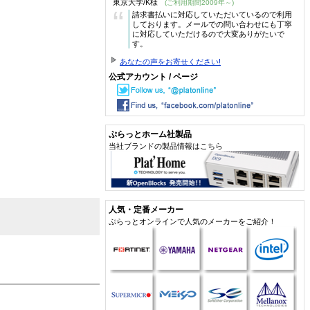
東京大学/K様
(ご利用期間2009年～)
“
請求書払いに対応していただいているので利用
しております。メールでの問い合わせにも丁寧
に対応していただけるので大変ありがたいで
す。
あなたの声をお寄せください!
公式アカウント / ページ
ぷらっとホーム社製品
当社ブランドの製品情報はこちら
人気・定番メーカー
ぷらっとオンラインで人気のメーカーをご紹介！