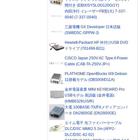
間付き (EBIX/SYSLOG120G/1Y)
内田洋行 イレーザーFB型(大) 7-337-
0040 (7-337-0040)
三菱電機 GX Developer 日本語版
(SW8D5C-GPPW-J)
Hewlett-Packard HP 外付けUSB DVD
ドライブ (701498-B21)
CISCO Japan 250V AC Type A Power
Cable (CAB-TA-250V-JP=)
PLAT'HOME OpenBlocks IX9 Debian
11搭載モデル (OBSIX9/D11A)
金井電器産業 MINI KEYBOARD Pro
USBモデル 英語版 (金井電器)
(HMB632KUS/R)
大電 100BASE-TX/FXメディアコンバ
ータ DN2800GE (DN2800GE)
エイム電子 光ファイバーケーブル
DLC/DSC MM62.5 2m (AFP2-
DLC/DSC-62-02)