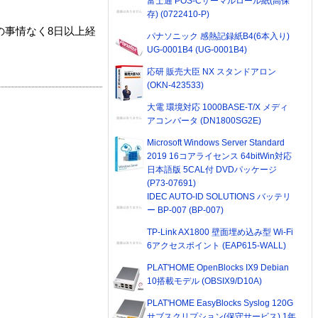
富士通 POS-Cサーマルロール紙(高保
存) (0722410-P)
の事情なく8日以上経
パナソニック 感熱記録紙B4(6本入り)
UG-0001B4 (UG-0001B4)
応研 販売大臣 NX スタンドアロン
(OKN-423533)
大電 環境対応 1000BASE-T/X メディ
アコンバータ (DN1800SG2E)
Microsoft Windows Server Standard
2019 16コアライセンス 64bitWin対応
日本語版 5CAL付 DVDパッケージ
(P73-07691)
IDEC AUTO-ID SOLUTIONS バッテリ
ー BP-007 (BP-007)
TP-Link AX1800 壁面埋め込み型 Wi-Fi
6アクセスポイント (EAP615-WALL)
PLAT'HOME OpenBlocks IX9 Debian
10搭載モデル (OBSIX9/D10A)
PLAT'HOME EasyBlocks Syslog 120G
サブスクリプション(保守サービス) 1年