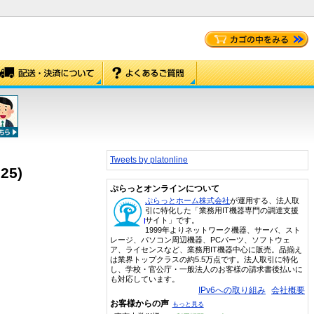
Tweets by platonline
5)
ぷらっとオンラインについて
ぷらっとホーム株式会社
が運用する、法人取
引に特化した「業務用IT機器専門の調達支援
サイト」です。
1999年よりネットワーク機器、サーバ、スト
レージ、パソコン周辺機器、PCパーツ、ソフトウェ
ア、ライセンスなど、業務用IT機器中心に販売。品揃え
は業界トップクラスの約5.5万点です。法人取引に特化
し、学校・官公庁・一般法人のお客様の請求書後払いに
も対応しています。
IPv6への取り組み
会社概要
お客様からの声
もっと見る