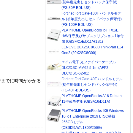
(初年度先出しセンドバック保守付)
(FG-80F-BDL-US)
Fortinet FortiGate-100F バンドルモデ
ル (初年度先出しセンドバック保守付)
(FG-100F-BDL-US)
PLAT'HOME OpenBlocks IoT FX1/E
H/W保守及びサブスクリプション1年付
属 (OBSFX1/E/D11/H1S1)
LENOVO 20X2SC8G00 ThinkPad L14
Gen2 (20X2SC8G00)
エイム電子 光ファイバーケーブル
DLC/DSC MM62.5 1m (AFP2-
DLC/DSC-62-01)
Fortinet FortiGate-40F バンドルモデル
着までに時間がかかる
(初年度先出しセンドバック保守付)
(FG-40F-BDL-US)
PLAT'HOME OpenBlocks A16 Debian
11搭載モデル (OBSA16/D11A)
PLAT'HOME OpenBlocks IX9 Windows
10 IoT Enterprise 2019 LTSC搭載
256GBモデル
(OBSIX9/W/L1809/256G)