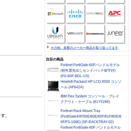
その他、多数のメーカー商品を取り扱ってます
注目の商品
Fortinet FortiGate-60Fバンドルモデル
(初年度先出しセンドバック保守付)
(FG-60F-BDL-US)
Hewlett-Packard HP LCD 8500 コンソ
ール (AF642A)
IBM Flex System コンソール・ブレイ
クアウト・ケーブル (81Y5286)
Fortinet Rack Mount Tray
ます。
(FortiGate40F/50E/60E/60F/61F/80E/8
0F/FS-108E) (SP-RACKTRAY-02)
Fortinet FortiGate-80F バンドルモデル