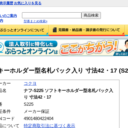
表示履歴
お気に入りを見る
払いのご案内
内
型番まとめ検索»
キーホルダー型名札パック入り 寸法42・17 (S22
ーカー
コクヨ
品名
ナフ-S225 ソフトキーホルダー型名札パック入
り 寸法42・17
番
S225
証条件
メーカー保証
ANコード
4901480422404
品について
特定商取引法に基づく表示