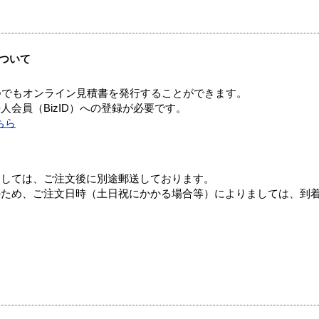
ついて
つでもオンライン見積書を発行することができます。
会員（BizID）への登録が必要です。
ちら
ましては、ご注文後に別途郵送しております。
のため、ご注文日時（土日祝にかかる場合等）によりましては、到