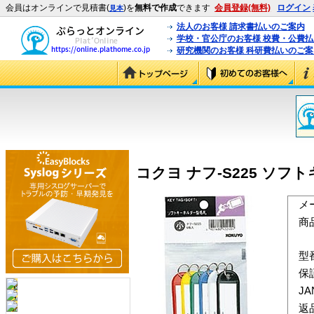
会員はオンラインで見積書(
)を
無料で作成
できます
会員登録(無料)
ログイン
見本
法人のお客様 請求書払いのご案内
学校・官公庁のお客様 校費・公費
研究機関のお客様 科研費払いのご案
コクヨ ナフ-S225 ソフト
メ
商
型
保
J
返