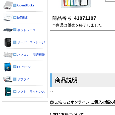
OpenBlocks
商品番号
41071107
IoT関連
本商品は販売を終了しました
ネットワーク
サーバ・ストレージ
パソコン・周辺機器
PCパーツ
商品説明
サプライ
ソフト・ライセンス
” “
ぷらっとオンライン ご購入の際の
支払方法について