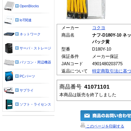
OpenBlocks
IoT関連
メーカー
コクヨ
ネットワーク
商品名
ナフ-D180Y-10
パック黄
サーバ・ストレージ
型番
D180Y-10
保証条件
メーカー保証
パソコン・周辺機器
JANコード
4901480203775
返品について
特定商取引法に基
PCパーツ
商品番号
41071101
サプライ
本商品は販売を終了しました
ソフト・ライセンス
このページを印刷する