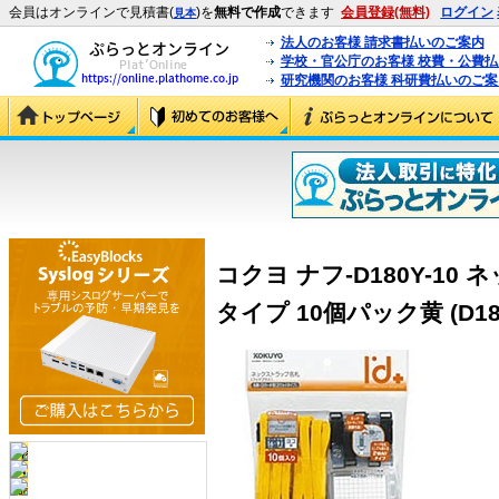
会員はオンラインで見積書(
)を
無料で作成
できます
会員登録(無料)
ログイン
見本
法人のお客様 請求書払いのご案内
学校・官公庁のお客様 校費・公費
研究機関のお客様 科研費払いのご案
コクヨ ナフ-D180Y-1
タイプ 10個パック黄 (D180