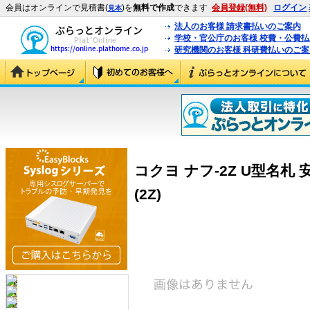
会員はオンラインで見積書(
)を
無料で作成
できます
会員登録(無料)
ログイン
見本
法人のお客様 請求書払いのご案内
学校・官公庁のお客様 校費・公費
研究機関のお客様 科研費払いのご案
コクヨ ナフ-2Z U型名札 
(2Z)