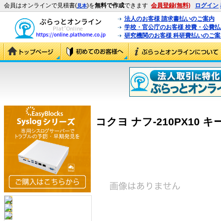
会員はオンラインで見積書(
)を
無料で作成
できます
会員登録(無料)
ログイン
見本
法人のお客様 請求書払いのご案内
学校・官公庁のお客様 校費・公費
研究機関のお客様 科研費払いのご案
コクヨ ナフ-210PX10 キ