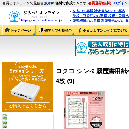
会員はオンラインで見積書(
)を
無料で作成
できます
会員登録(無料)
ログイン
見本
法人のお客様 請求書払いのご案内
学校・官公庁のお客様 校費・公費
研究機関のお客様 科研費払いのご案
コクヨ シン-9 履歴書用
4枚 (9)