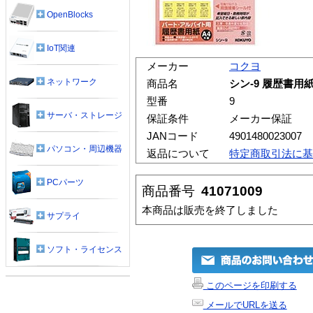
OpenBlocks
IoT関連
メーカー
コクヨ
ネットワーク
商品名
シン-9 履歴書用
型番
9
サーバ・ストレージ
保証条件
メーカー保証
JANコード
4901480023007
パソコン・周辺機器
返品について
特定商取引法に基
PCパーツ
商品番号
41071009
本商品は販売を終了しました
サプライ
ソフト・ライセンス
このページを印刷する
メールでURLを送る