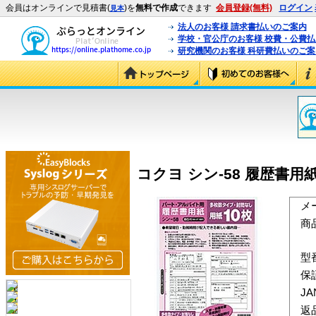
会員はオンラインで見積書(
)を
無料で作成
できます
会員登録(無料)
ログイン
見本
法人のお客様 請求書払いのご案内
学校・官公庁のお客様 校費・公費
研究機関のお客様 科研費払いのご案
コクヨ シン-58 履歴書用紙
メ
商
型
保
J
返