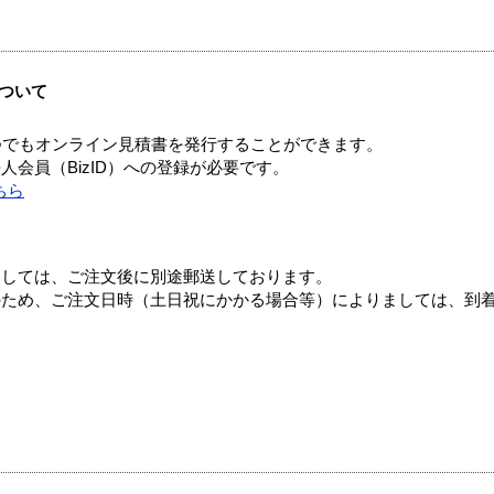
ついて
つでもオンライン見積書を発行することができます。
会員（BizID）への登録が必要です。
ちら
ましては、ご注文後に別途郵送しております。
のため、ご注文日時（土日祝にかかる場合等）によりましては、到