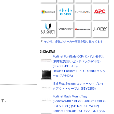
その他、多数のメーカー商品を取り扱ってます
注目の商品
Fortinet FortiGate-60Fバンドルモデル
(初年度先出しセンドバック保守付)
(FG-60F-BDL-US)
Hewlett-Packard HP LCD 8500 コンソ
ール (AF642A)
IBM Flex System コンソール・ブレイ
クアウト・ケーブル (81Y5286)
Fortinet Rack Mount Tray
ます。
(FortiGate40F/50E/60E/60F/61F/80E/8
0F/FS-108E) (SP-RACKTRAY-02)
Fortinet FortiGate-80F バンドルモデル