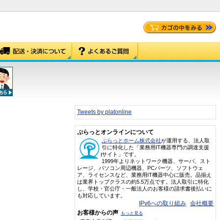
Tweets by platonline
ぷらっとオンラインについて
ぷらっとホーム株式会社
が運用する、法人取
引に特化した「業務用IT機器専門の調達支援
サイト」です。
1999年よりネットワーク機器、サーバ、スト
レージ、パソコン周辺機器、PCパーツ、ソフトウェ
ア、ライセンスなど、業務用IT機器中心に販売。品揃え
は業界トップクラスの約5.5万点です。法人取引に特化
し、学校・官公庁・一般法人のお客様の請求書後払いに
も対応しています。
IPv6への取り組み
会社概要
お客様からの声
もっと見る