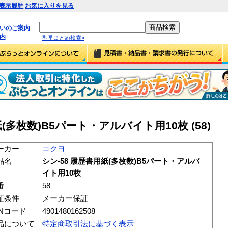
表示履歴
お気に入りを見る
払いのご案内
内
型番まとめ検索»
(多枚数)B5パート・アルバイト用10枚 (58)
ーカー
コクヨ
品名
シン-58 履歴書用紙(多枚数)B5パート・アルバ
イト用10枚
番
58
証条件
メーカー保証
ANコード
4901480162508
品について
特定商取引法に基づく表示