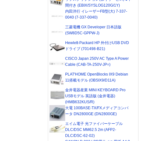
間付き (EBIX/SYSLOG120G/1Y)
内田洋行 イレーザーFB型(大) 7-337-
0040 (7-337-0040)
三菱電機 GX Developer 日本語版
(SW8D5C-GPPW-J)
Hewlett-Packard HP 外付けUSB DVD
ドライブ (701498-B21)
CISCO Japan 250V AC Type A Power
Cable (CAB-TA-250V-JP=)
PLAT'HOME OpenBlocks IX9 Debian
11搭載モデル (OBSIX9/D11A)
金井電器産業 MINI KEYBOARD Pro
USBモデル 英語版 (金井電器)
(HMB632KUS/R)
大電 100BASE-TX/FXメディアコンバ
ータ DN2800GE (DN2800GE)
エイム電子 光ファイバーケーブル
DLC/DSC MM62.5 2m (AFP2-
DLC/DSC-62-02)