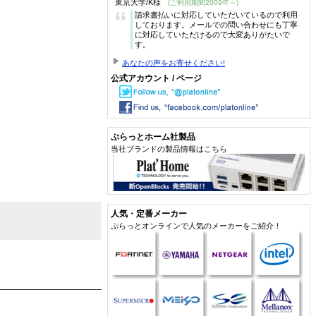
東京大学/K様
(ご利用期間2009年～)
“
請求書払いに対応していただいているので利用
しております。メールでの問い合わせにも丁寧
に対応していただけるので大変ありがたいで
す。
あなたの声をお寄せください!
公式アカウント / ページ
ぷらっとホーム社製品
当社ブランドの製品情報はこちら
人気・定番メーカー
ぷらっとオンラインで人気のメーカーをご紹介！