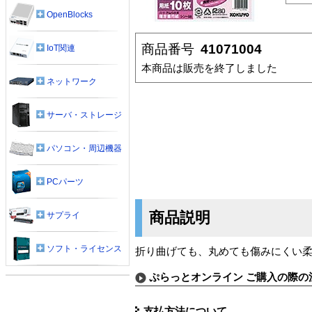
OpenBlocks
商品番号
41071004
IoT関連
本商品は販売を終了しました
ネットワーク
サーバ・ストレージ
パソコン・周辺機器
PCパーツ
商品説明
サプライ
ソフト・ライセンス
折り曲げても、丸めても傷みにくい
ぷらっとオンライン ご購入の際の
支払方法について