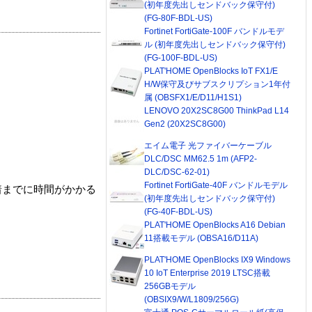
(初年度先出しセンドバック保守付)
(FG-80F-BDL-US)
Fortinet FortiGate-100F バンドルモデ
ル (初年度先出しセンドバック保守付)
(FG-100F-BDL-US)
PLAT'HOME OpenBlocks IoT FX1/E
H/W保守及びサブスクリプション1年付
属 (OBSFX1/E/D11/H1S1)
LENOVO 20X2SC8G00 ThinkPad L14
Gen2 (20X2SC8G00)
エイム電子 光ファイバーケーブル
DLC/DSC MM62.5 1m (AFP2-
DLC/DSC-62-01)
Fortinet FortiGate-40F バンドルモデル
着までに時間がかかる
(初年度先出しセンドバック保守付)
(FG-40F-BDL-US)
PLAT'HOME OpenBlocks A16 Debian
11搭載モデル (OBSA16/D11A)
PLAT'HOME OpenBlocks IX9 Windows
10 IoT Enterprise 2019 LTSC搭載
256GBモデル
(OBSIX9/W/L1809/256G)