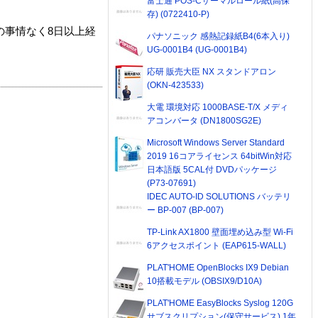
富士通 POS-Cサーマルロール紙(高保
存) (0722410-P)
の事情なく8日以上経
パナソニック 感熱記録紙B4(6本入り)
UG-0001B4 (UG-0001B4)
応研 販売大臣 NX スタンドアロン
(OKN-423533)
大電 環境対応 1000BASE-T/X メディ
アコンバータ (DN1800SG2E)
Microsoft Windows Server Standard
2019 16コアライセンス 64bitWin対応
日本語版 5CAL付 DVDパッケージ
(P73-07691)
IDEC AUTO-ID SOLUTIONS バッテリ
ー BP-007 (BP-007)
TP-Link AX1800 壁面埋め込み型 Wi-Fi
6アクセスポイント (EAP615-WALL)
PLAT'HOME OpenBlocks IX9 Debian
10搭載モデル (OBSIX9/D10A)
PLAT'HOME EasyBlocks Syslog 120G
サブスクリプション(保守サービス) 1年