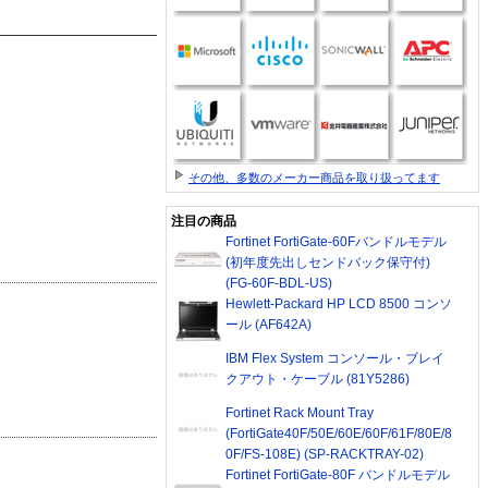
その他、多数のメーカー商品を取り扱ってます
注目の商品
Fortinet FortiGate-60Fバンドルモデル
(初年度先出しセンドバック保守付)
(FG-60F-BDL-US)
Hewlett-Packard HP LCD 8500 コンソ
ール (AF642A)
IBM Flex System コンソール・ブレイ
クアウト・ケーブル (81Y5286)
Fortinet Rack Mount Tray
(FortiGate40F/50E/60E/60F/61F/80E/8
0F/FS-108E) (SP-RACKTRAY-02)
Fortinet FortiGate-80F バンドルモデル