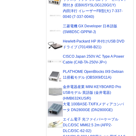
間付き (EBIX/SYSLOG120G/1Y)
内田洋行 イレーザーFB型(大) 7-337-
0040 (7-337-0040)
三菱電機 GX Developer 日本語版
(SW8D5C-GPPW-J)
Hewlett-Packard HP 外付けUSB DVD
ドライブ (701498-B21)
CISCO Japan 250V AC Type A Power
Cable (CAB-TA-250V-JP=)
PLAT'HOME OpenBlocks IX9 Debian
11搭載モデル (OBSIX9/D11A)
金井電器産業 MINI KEYBOARD Pro
USBモデル 英語版 (金井電器)
(HMB632KUS/R)
大電 100BASE-TX/FXメディアコンバ
ータ DN2800GE (DN2800GE)
エイム電子 光ファイバーケーブル
DLC/DSC MM62.5 2m (AFP2-
DLC/DSC-62-02)