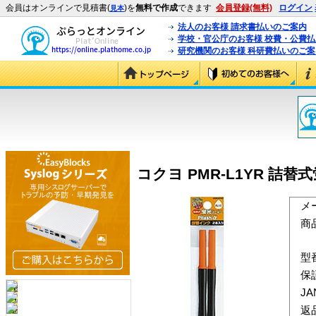
会員はオンラインで見積書(
)を
無料で作成
できます
会員登録(無料)
ログイン
見本
法人のお客様 請求書払いのご案内
学校・官公庁のお客様 校費・公費
研究機関のお客様 科研費払いのご案
コクヨ PMR-L1YR 詰替
メ
商
型
保
J
返