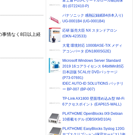
富士通 POS-Cサーマルロール紙(高保
存) (0722410-P)
パナソニック 感熱記録紙B4(6本入り)
UG-0001B4 (UG-0001B4)
応研 販売大臣 NX スタンドアロン
の事情なく8日以上経
(OKN-423533)
大電 環境対応 1000BASE-T/X メディ
アコンバータ (DN1800SG2E)
Microsoft Windows Server Standard
2019 16コアライセンス 64bitWin対応
日本語版 5CAL付 DVDパッケージ
(P73-07691)
IDEC AUTO-ID SOLUTIONS バッテリ
ー BP-007 (BP-007)
TP-Link AX1800 壁面埋め込み型 Wi-Fi
6アクセスポイント (EAP615-WALL)
PLAT'HOME OpenBlocks IX9 Debian
10搭載モデル (OBSIX9/D10A)
PLAT'HOME EasyBlocks Syslog 120G
サブスクリプション(保守サービス) 1年