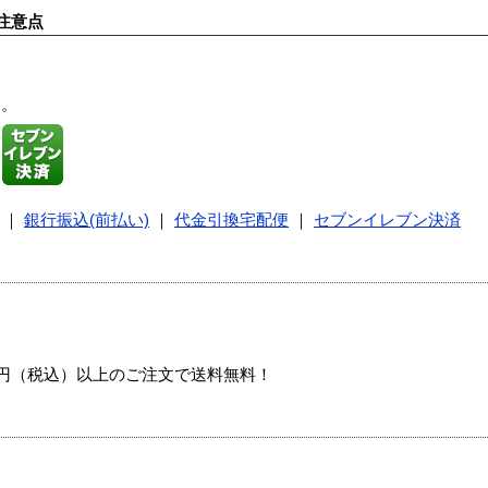
注意点
す。
｜
銀行振込(前払い)
｜
代金引換宅配便
｜
セブンイレブン決済
00円（税込）以上のご注文で送料無料！