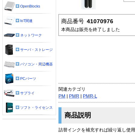
OpenBlocks
商品番号
41070976
IoT関連
本商品は販売を終了しました
ネットワーク
サーバ・ストレージ
パソコン・周辺機器
PCパーツ
関連カテゴリ
サプライ
PM
|
PMR
|
PMR-L
ソフト・ライセンス
商品説明
詰替インクを補充すれば繰り返し使