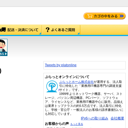
Tweets by platonline
)
ぷらっとオンラインについて
ぷらっとホーム株式会社
が運用する、法人取
引に特化した「業務用IT機器専門の調達支援
サイト」です。
1999年よりネットワーク機器、サーバ、スト
レージ、パソコン周辺機器、PCパーツ、ソフトウェ
ア、ライセンスなど、業務用IT機器中心に販売。品揃え
は業界トップクラスの約5.5万点です。法人取引に特化
し、学校・官公庁・一般法人のお客様の請求書後払いに
も対応しています。
IPv6への取り組み
会社概要
お客様からの声
もっと見る