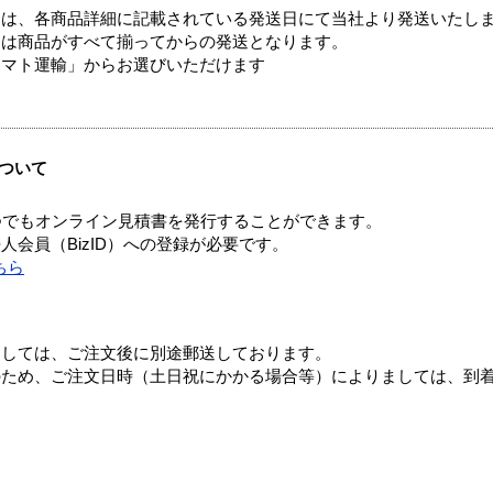
ては、各商品詳細に記載されている発送日にて当社より発送いたし
送は商品がすべて揃ってからの発送となります。
ヤマト運輸」からお選びいただけます
ついて
つでもオンライン見積書を発行することができます。
会員（BizID）への登録が必要です。
ちら
ましては、ご注文後に別途郵送しております。
のため、ご注文日時（土日祝にかかる場合等）によりましては、到