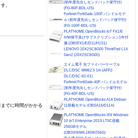
(初年度先出しセンドバック保守付)
ます。
(FG-80F-BDL-US)
Fortinet FortiGate-100F バンドルモデ
ル (初年度先出しセンドバック保守付)
(FG-100F-BDL-US)
PLAT'HOME OpenBlocks IoT FX1/E
H/W保守及びサブスクリプション1年付
属 (OBSFX1/E/D11/H1S1)
LENOVO 20X2SC8G00 ThinkPad L14
Gen2 (20X2SC8G00)
エイム電子 光ファイバーケーブル
DLC/DSC MM62.5 1m (AFP2-
DLC/DSC-62-01)
Fortinet FortiGate-40F バンドルモデル
(初年度先出しセンドバック保守付)
(FG-40F-BDL-US)
PLAT'HOME OpenBlocks A16 Debian
着までに時間がかかる
11搭載モデル (OBSA16/D11A)
PLAT'HOME OpenBlocks IX9 Windows
10 IoT Enterprise 2019 LTSC搭載
256GBモデル
(OBSIX9/W/L1809/256G)