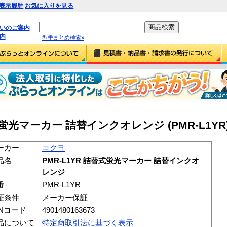
表示履歴
お気に入りを見る
払いのご案内
内
型番まとめ検索»
式蛍光マーカー 詰替インクオレンジ (PMR-L1YR
ーカー
コクヨ
品名
PMR-L1YR 詰替式蛍光マーカー 詰替インクオ
レンジ
番
PMR-L1YR
証条件
メーカー保証
ANコード
4901480163673
品について
特定商取引法に基づく表示