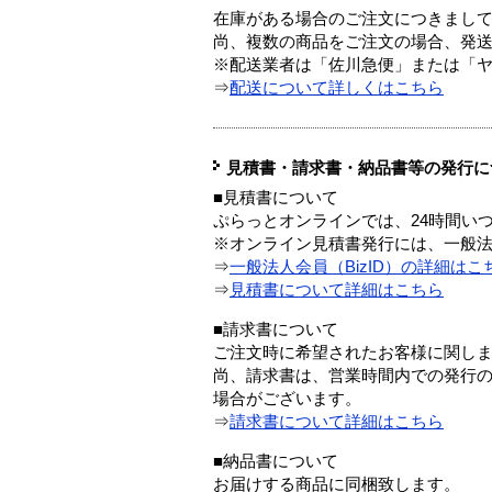
在庫がある場合のご注文につきまし
尚、複数の商品をご注文の場合、発
※配送業者は「佐川急便」または「
⇒
配送について詳しくはこちら
見積書・請求書・納品書等の発行に
■見積書について
ぷらっとオンラインでは、24時間い
※オンライン見積書発行には、一般法人
⇒
一般法人会員（BizID）の詳細はこ
⇒
見積書について詳細はこちら
■請求書について
ご注文時に希望されたお客様に関し
尚、請求書は、営業時間内での発行
場合がございます。
⇒
請求書について詳細はこちら
■納品書について
お届けする商品に同梱致します。