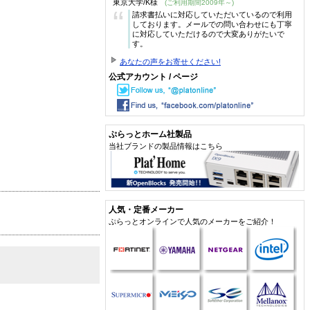
東京大学/K様
(ご利用期間2009年～)
“
請求書払いに対応していただいているので利用
しております。メールでの問い合わせにも丁寧
に対応していただけるので大変ありがたいで
す。
あなたの声をお寄せください!
公式アカウント / ページ
ぷらっとホーム社製品
当社ブランドの製品情報はこちら
人気・定番メーカー
ぷらっとオンラインで人気のメーカーをご紹介！