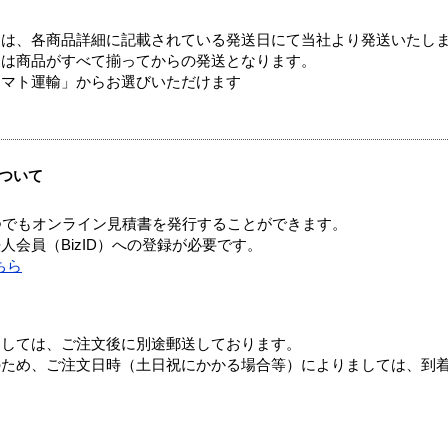
ては、各商品詳細に記載されている発送日にて当社より発送いたし
送は商品がすべて揃ってからの発送となります。
ヤマト運輸」からお選びいただけます
ついて
つでもオンライン見積書を発行することができます。
会員（BizID）への登録が必要です。
ちら
ましては、ご注文後に別途郵送しております。
のため、ご注文日時（土日祝にかかる場合等）によりましては、到