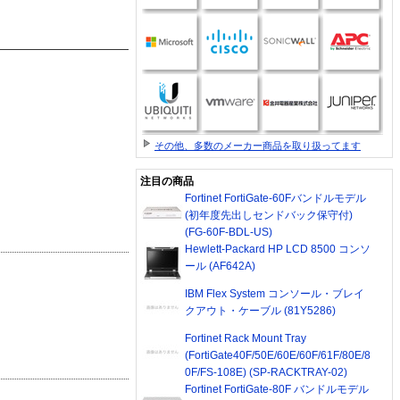
その他、多数のメーカー商品を取り扱ってます
注目の商品
Fortinet FortiGate-60Fバンドルモデル
(初年度先出しセンドバック保守付)
(FG-60F-BDL-US)
Hewlett-Packard HP LCD 8500 コンソ
ール (AF642A)
IBM Flex System コンソール・ブレイ
クアウト・ケーブル (81Y5286)
Fortinet Rack Mount Tray
(FortiGate40F/50E/60E/60F/61F/80E/8
0F/FS-108E) (SP-RACKTRAY-02)
Fortinet FortiGate-80F バンドルモデル