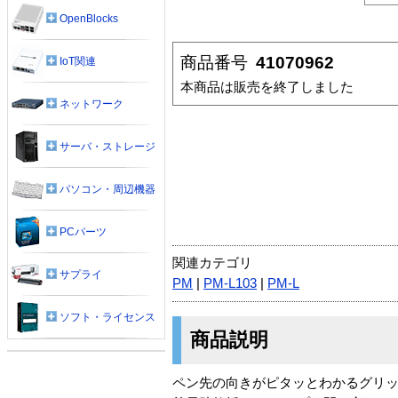
OpenBlocks
商品番号
41070962
IoT関連
本商品は販売を終了しました
ネットワーク
サーバ・ストレージ
パソコン・周辺機器
PCパーツ
関連カテゴリ
サプライ
PM
|
PM-L103
|
PM-L
ソフト・ライセンス
商品説明
ペン先の向きがピタッとわかるグリッ