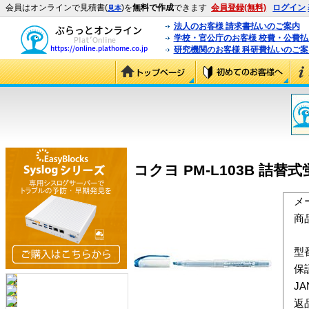
会員はオンラインで見積書(
)を
無料で作成
できます
会員登録(無料)
ログイン
見本
法人のお客様 請求書払いのご案内
学校・官公庁のお客様 校費・公費
研究機関のお客様 科研費払いのご案
コクヨ PM-L103B 詰替
メ
商
型
保
J
返