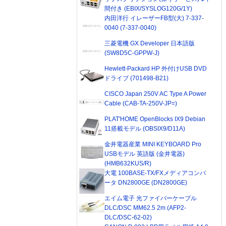
間付き (EBIX/SYSLOG120G/1Y)
内田洋行 イレーザーFB型(大) 7-337-
0040 (7-337-0040)
三菱電機 GX Developer 日本語版
(SW8D5C-GPPW-J)
Hewlett-Packard HP 外付けUSB DVD
ドライブ (701498-B21)
CISCO Japan 250V AC Type A Power
Cable (CAB-TA-250V-JP=)
PLAT'HOME OpenBlocks IX9 Debian
11搭載モデル (OBSIX9/D11A)
金井電器産業 MINI KEYBOARD Pro
USBモデル 英語版 (金井電器)
(HMB632KUS/R)
大電 100BASE-TX/FXメディアコンバ
ータ DN2800GE (DN2800GE)
エイム電子 光ファイバーケーブル
DLC/DSC MM62.5 2m (AFP2-
DLC/DSC-62-02)