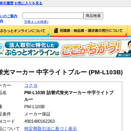
表示履歴
お気に入りを見る
払いのご案内
内
型番まとめ検索»
式蛍光マーカー 中字ライトブルー (PM-L103B)
ーカー
コクヨ
品名
PM-L103B 詰替式蛍光マーカー 中字ライトブ
ルー
番
PM-L103B
証条件
メーカー保証
ANコード
4901480162263
品について
特定商取引法に基づく表示