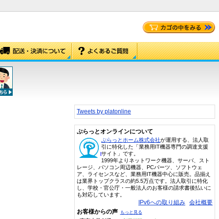
Tweets by platonline
ぷらっとオンラインについて
ぷらっとホーム株式会社
が運用する、法人取
引に特化した「業務用IT機器専門の調達支援
サイト」です。
1999年よりネットワーク機器、サーバ、スト
レージ、パソコン周辺機器、PCパーツ、ソフトウェ
ア、ライセンスなど、業務用IT機器中心に販売。品揃え
は業界トップクラスの約5.5万点です。法人取引に特化
し、学校・官公庁・一般法人のお客様の請求書後払いに
も対応しています。
IPv6への取り組み
会社概要
お客様からの声
もっと見る