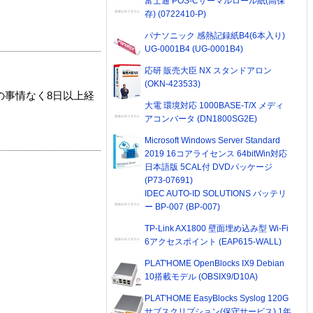
富士通 POS-Cサーマルロール紙(高保
存) (0722410-P)
パナソニック 感熱記録紙B4(6本入り)
UG-0001B4 (UG-0001B4)
応研 販売大臣 NX スタンドアロン
(OKN-423533)
の事情なく8日以上経
大電 環境対応 1000BASE-T/X メディ
アコンバータ (DN1800SG2E)
Microsoft Windows Server Standard
2019 16コアライセンス 64bitWin対応
日本語版 5CAL付 DVDパッケージ
(P73-07691)
IDEC AUTO-ID SOLUTIONS バッテリ
ー BP-007 (BP-007)
TP-Link AX1800 壁面埋め込み型 Wi-Fi
6アクセスポイント (EAP615-WALL)
PLAT'HOME OpenBlocks IX9 Debian
10搭載モデル (OBSIX9/D10A)
PLAT'HOME EasyBlocks Syslog 120G
サブスクリプション(保守サービス) 1年