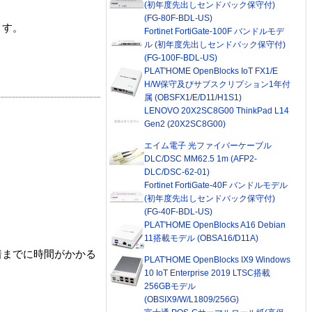
(初年度先出しセンドバック保守付)
(FG-80F-BDL-US)
ます。
Fortinet FortiGate-100F バンドルモデ
ル (初年度先出しセンドバック保守付)
(FG-100F-BDL-US)
PLAT'HOME OpenBlocks IoT FX1/E
H/W保守及びサブスクリプション1年付
属 (OBSFX1/E/D11/H1S1)
LENOVO 20X2SC8G00 ThinkPad L14
Gen2 (20X2SC8G00)
エイム電子 光ファイバーケーブル
DLC/DSC MM62.5 1m (AFP2-
DLC/DSC-62-01)
Fortinet FortiGate-40F バンドルモデル
(初年度先出しセンドバック保守付)
(FG-40F-BDL-US)
PLAT'HOME OpenBlocks A16 Debian
11搭載モデル (OBSA16/D11A)
着までに時間がかかる
PLAT'HOME OpenBlocks IX9 Windows
10 IoT Enterprise 2019 LTSC搭載
256GBモデル
(OBSIX9/W/L1809/256G)