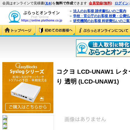
会員はオンラインで見積書(
)を
無料で作成
できます
会員登録(無料)
ログイン
見本
法人のお客様 請求書払いのご案内
学校・官公庁のお客様 校費・公費
研究機関のお客様 科研費払いのご案
コクヨ LCD-UNAW1 
り 透明 (LCD-UNAW1)