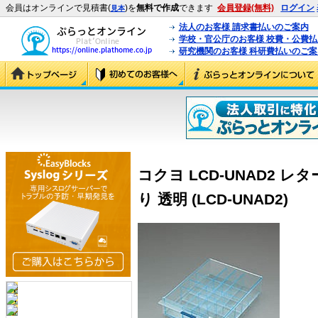
会員はオンラインで見積書(
)を
無料で作成
できます
会員登録(無料)
ログイン
見本
法人のお客様 請求書払いのご案内
学校・官公庁のお客様 校費・公費
研究機関のお客様 科研費払いのご案
コクヨ LCD-UNAD2 
り 透明 (LCD-UNAD2)