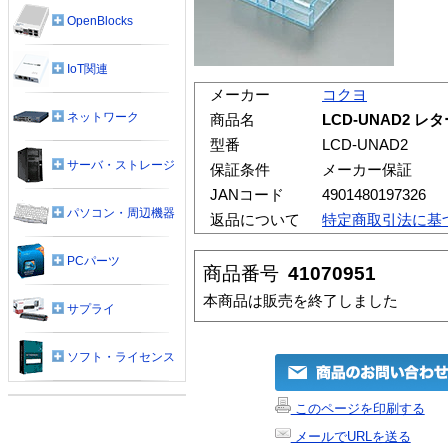
OpenBlocks
IoT関連
メーカー
コクヨ
ネットワーク
商品名
LCD-UNAD2 
型番
LCD-UNAD2
サーバ・ストレージ
保証条件
メーカー保証
JANコード
4901480197326
パソコン・周辺機器
返品について
特定商取引法に基
PCパーツ
商品番号
41070951
本商品は販売を終了しました
サプライ
ソフト・ライセンス
このページを印刷する
メールでURLを送る