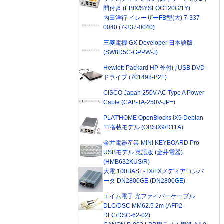
間付き (EBIX/SYSLOG120G/1Y)
内田洋行 イレーザーFB型(大) 7-337-
0040 (7-337-0040)
三菱電機 GX Developer 日本語版
(SW8D5C-GPPW-J)
Hewlett-Packard HP 外付けUSB DVD
ドライブ (701498-B21)
CISCO Japan 250V AC Type A Power
Cable (CAB-TA-250V-JP=)
PLAT'HOME OpenBlocks IX9 Debian
11搭載モデル (OBSIX9/D11A)
金井電器産業 MINI KEYBOARD Pro
USBモデル 英語版 (金井電器)
(HMB632KUS/R)
大電 100BASE-TX/FXメディアコンバ
ータ DN2800GE (DN2800GE)
エイム電子 光ファイバーケーブル
DLC/DSC MM62.5 2m (AFP2-
DLC/DSC-62-02)