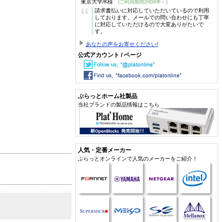
東京大学/K様
(ご利用期間2009年～)
“
請求書払いに対応していただいているので利用
しております。メールでの問い合わせにも丁寧
に対応していただけるので大変ありがたいで
す。
あなたの声をお寄せください!
公式アカウント / ページ
ぷらっとホーム社製品
当社ブランドの製品情報はこちら
人気・定番メーカー
ぷらっとオンラインで人気のメーカーをご紹介！