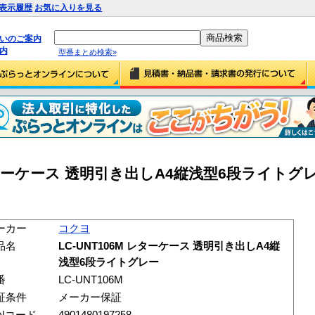
表示履歴
お気に入りを見る
払いのご案内
内
型番まとめ検索»
レターケース 透明引き出しA4縦浅型6段ライトグレー
ーカー
コクヨ
品名
LC-UNT106M レターケース 透明引き出しA4縦
浅型6段ライトグレー
番
LC-UNT106M
証条件
メーカー保証
ANコード
4901480197258