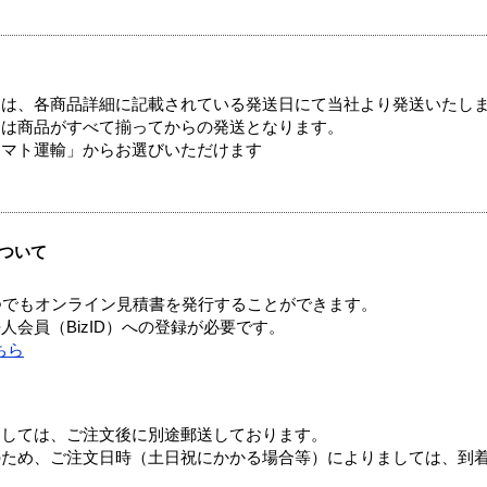
ては、各商品詳細に記載されている発送日にて当社より発送いたし
送は商品がすべて揃ってからの発送となります。
ヤマト運輸」からお選びいただけます
ついて
つでもオンライン見積書を発行することができます。
会員（BizID）への登録が必要です。
ちら
ましては、ご注文後に別途郵送しております。
のため、ご注文日時（土日祝にかかる場合等）によりましては、到