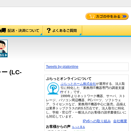
Tweets by platonline
 (LC-
ぷらっとオンラインについて
ぷらっとホーム株式会社
が運用する、法人取
引に特化した「業務用IT機器専門の調達支援
サイト」です。
1999年よりネットワーク機器、サーバ、スト
レージ、パソコン周辺機器、PCパーツ、ソフトウェ
ア、ライセンスなど、業務用IT機器中心に販売。品揃え
は業界トップクラスの約5.5万点です。法人取引に特化
し、学校・官公庁・一般法人のお客様の請求書後払いに
も対応しています。
IPv6への取り組み
会社概要
お客様からの声
もっと見る