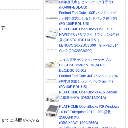
(初年度先出しセンドバック保守付)
(FG-80F-BDL-US)
Fortinet FortiGate-100F バンドルモデ
ル (初年度先出しセンドバック保守付)
(FG-100F-BDL-US)
ます。
PLAT'HOME OpenBlocks IoT FX1/E
H/W保守及びサブスクリプション1年付
属 (OBSFX1/E/D11/H1S1)
LENOVO 20X2SC8G00 ThinkPad L14
Gen2 (20X2SC8G00)
エイム電子 光ファイバーケーブル
DLC/DSC MM62.5 1m (AFP2-
DLC/DSC-62-01)
Fortinet FortiGate-40F バンドルモデル
(初年度先出しセンドバック保守付)
(FG-40F-BDL-US)
PLAT'HOME OpenBlocks A16 Debian
11搭載モデル (OBSA16/D11A)
PLAT'HOME OpenBlocks IX9 Windows
10 IoT Enterprise 2019 LTSC搭載
256GBモデル
着までに時間がかかる
(OBSIX9/W/L1809/256G)