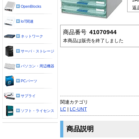
OpenBlocks
返
IoT関連
商品番号
41070944
ネットワーク
本商品は販売を終了しました
サーバ・ストレージ
パソコン・周辺機器
PCパーツ
サプライ
関連カテゴリ
LC
|
LC-UNT
ソフト・ライセンス
商品説明