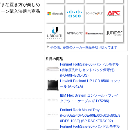
ざまな置き方が楽しめ
リーン購入法適合商品
その他、多数のメーカー商品を取り扱ってます
注目の商品
Fortinet FortiGate-60Fバンドルモデル
(初年度先出しセンドバック保守付)
(FG-60F-BDL-US)
Hewlett-Packard HP LCD 8500 コンソ
ール (AF642A)
IBM Flex System コンソール・ブレイ
クアウト・ケーブル (81Y5286)
Fortinet Rack Mount Tray
(FortiGate40F/50E/60E/60F/61F/80E/8
0F/FS-108E) (SP-RACKTRAY-02)
Fortinet FortiGate-80F バンドルモデル