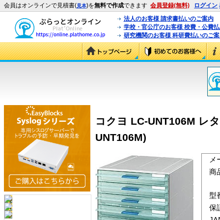
会員はオンラインで見積書(
)を
無料で作成
できます
会員登録(無料)
ログイン
見本
法人のお客様 請求書払いのご案内
学校・官公庁のお客様 校費・公費
研究機関のお客様 科研費払いのご案
コクヨ LC-UNT106M 
UNT106M)
メ
商
型
保
J