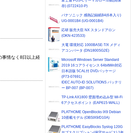
富士通 POS-Cサーマルロール紙(高保
存) (0722410-P)
パナソニック 感熱記録紙B4(6本入り)
UG-0001B4 (UG-0001B4)
応研 販売大臣 NX スタンドアロン
(OKN-423533)
大電 環境対応 1000BASE-T/X メディ
アコンバータ (DN1800SG2E)
の事情なく8日以上経
Microsoft Windows Server Standard
2019 16コアライセンス 64bitWin対応
日本語版 5CAL付 DVDパッケージ
(P73-07691)
IDEC AUTO-ID SOLUTIONS バッテリ
ー BP-007 (BP-007)
TP-Link AX1800 壁面埋め込み型 Wi-Fi
6アクセスポイント (EAP615-WALL)
PLAT'HOME OpenBlocks IX9 Debian
10搭載モデル (OBSIX9/D10A)
PLAT'HOME EasyBlocks Syslog 120G
サブスクリプション(保守サービス) 1年