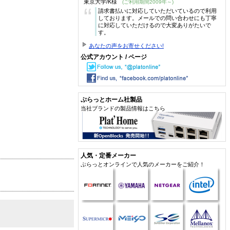
東京大学/K様
(ご利用期間2009年～)
“
請求書払いに対応していただいているので利用
しております。メールでの問い合わせにも丁寧
に対応していただけるので大変ありがたいで
す。
あなたの声をお寄せください!
公式アカウント / ページ
ぷらっとホーム社製品
当社ブランドの製品情報はこちら
人気・定番メーカー
ぷらっとオンラインで人気のメーカーをご紹介！