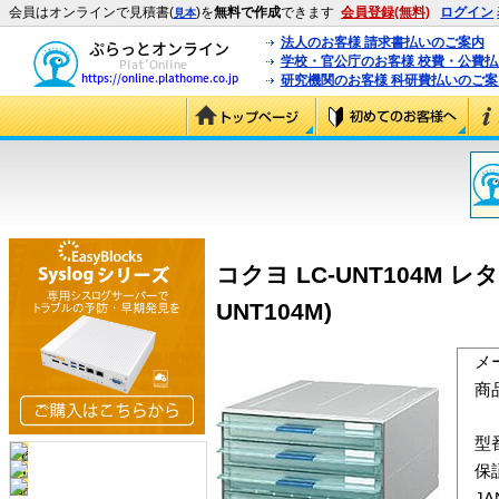
会員はオンラインで見積書(
)を
無料で作成
できます
会員登録(無料)
ログイン
見本
法人のお客様 請求書払いのご案内
学校・官公庁のお客様 校費・公費
研究機関のお客様 科研費払いのご案
コクヨ LC-UNT104M 
UNT104M)
メ
商
型
保
J