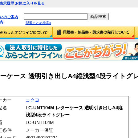
表示履歴
お気に入りを見る
払いのご案内
内
型番まとめ検索»
レターケース 透明引き出しA4縦浅型4段ライトグレー
ーカー
コクヨ
品名
LC-UNT104M レターケース 透明引き出しA4縦
浅型4段ライトグレー
番
LC-UNT104M
証条件
メーカー保証
ANコード
4901480197234