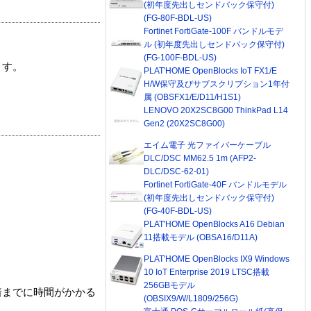
(初年度先出しセンドバック保守付)
(FG-80F-BDL-US)
Fortinet FortiGate-100F バンドルモデ
ル (初年度先出しセンドバック保守付)
(FG-100F-BDL-US)
ます。
PLAT'HOME OpenBlocks IoT FX1/E
H/W保守及びサブスクリプション1年付
属 (OBSFX1/E/D11/H1S1)
LENOVO 20X2SC8G00 ThinkPad L14
Gen2 (20X2SC8G00)
エイム電子 光ファイバーケーブル
DLC/DSC MM62.5 1m (AFP2-
DLC/DSC-62-01)
Fortinet FortiGate-40F バンドルモデル
(初年度先出しセンドバック保守付)
(FG-40F-BDL-US)
PLAT'HOME OpenBlocks A16 Debian
11搭載モデル (OBSA16/D11A)
PLAT'HOME OpenBlocks IX9 Windows
10 IoT Enterprise 2019 LTSC搭載
256GBモデル
着までに時間がかかる
(OBSIX9/W/L1809/256G)