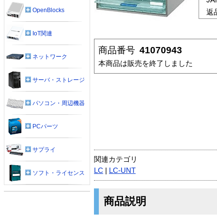
OpenBlocks
返
IoT関連
商品番号
41070943
ネットワーク
本商品は販売を終了しました
サーバ・ストレージ
パソコン・周辺機器
PCパーツ
サプライ
関連カテゴリ
LC
|
LC-UNT
ソフト・ライセンス
商品説明