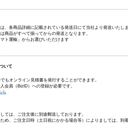
ては、各商品詳細に記載されている発送日にて当社より発送いたし
送は商品がすべて揃ってからの発送となります。
ヤマト運輸」からお選びいただけます
ついて
つでもオンライン見積書を発行することができます。
会員（BizID）への登録が必要です。
ちら
ましては、ご注文後に別途郵送しております。
のため、ご注文日時（土日祝にかかる場合等）によりましては、到