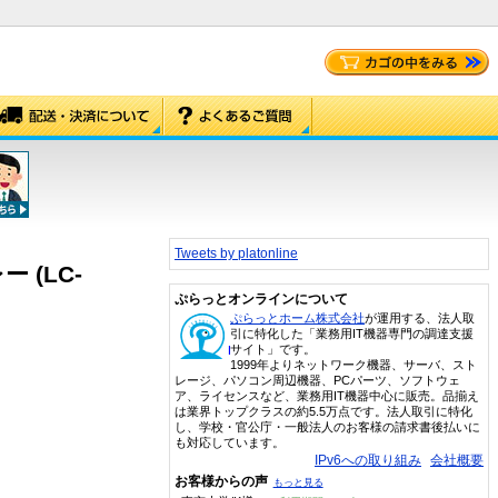
Tweets by platonline
 (LC-
ぷらっとオンラインについて
ぷらっとホーム株式会社
が運用する、法人取
引に特化した「業務用IT機器専門の調達支援
サイト」です。
1999年よりネットワーク機器、サーバ、スト
レージ、パソコン周辺機器、PCパーツ、ソフトウェ
ア、ライセンスなど、業務用IT機器中心に販売。品揃え
は業界トップクラスの約5.5万点です。法人取引に特化
し、学校・官公庁・一般法人のお客様の請求書後払いに
も対応しています。
IPv6への取り組み
会社概要
お客様からの声
もっと見る