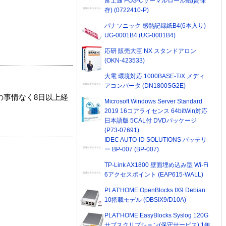
富士通 POS-Cサーマルロール紙(高保
存) (0722410-P)
パナソニック 感熱記録紙B4(6本入り)
UG-0001B4 (UG-0001B4)
応研 販売大臣 NX スタンドアロン
(OKN-423533)
大電 環境対応 1000BASE-T/X メディ
アコンバータ (DN1800SG2E)
の事情なく8日以上経
Microsoft Windows Server Standard
2019 16コアライセンス 64bitWin対応
日本語版 5CAL付 DVDパッケージ
(P73-07691)
IDEC AUTO-ID SOLUTIONS バッテリ
ー BP-007 (BP-007)
TP-Link AX1800 壁面埋め込み型 Wi-Fi
6アクセスポイント (EAP615-WALL)
PLAT'HOME OpenBlocks IX9 Debian
10搭載モデル (OBSIX9/D10A)
PLAT'HOME EasyBlocks Syslog 120G
サブスクリプション(保守サービス) 1年