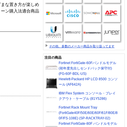
ざまな置き方が楽しめ
リーン購入法適合商品
その他、多数のメーカー商品を取り扱ってます
注目の商品
Fortinet FortiGate-60Fバンドルモデル
(初年度先出しセンドバック保守付)
(FG-60F-BDL-US)
Hewlett-Packard HP LCD 8500 コンソ
ール (AF642A)
IBM Flex System コンソール・ブレイ
クアウト・ケーブル (81Y5286)
Fortinet Rack Mount Tray
(FortiGate40F/50E/60E/60F/61F/80E/8
0F/FS-108E) (SP-RACKTRAY-02)
Fortinet FortiGate-80F バンドルモデル