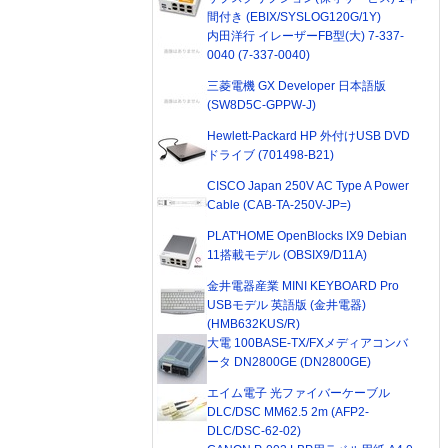
間付き (EBIX/SYSLOG120G/1Y)
内田洋行 イレーザーFB型(大) 7-337-
0040 (7-337-0040)
三菱電機 GX Developer 日本語版
(SW8D5C-GPPW-J)
Hewlett-Packard HP 外付けUSB DVD
ドライブ (701498-B21)
CISCO Japan 250V AC Type A Power
Cable (CAB-TA-250V-JP=)
PLAT'HOME OpenBlocks IX9 Debian
11搭載モデル (OBSIX9/D11A)
金井電器産業 MINI KEYBOARD Pro
USBモデル 英語版 (金井電器)
(HMB632KUS/R)
大電 100BASE-TX/FXメディアコンバ
ータ DN2800GE (DN2800GE)
エイム電子 光ファイバーケーブル
DLC/DSC MM62.5 2m (AFP2-
DLC/DSC-62-02)