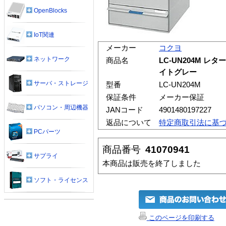
OpenBlocks
IoT関連
メーカー
コクヨ
ネットワーク
商品名
LC-UN204M 
イトグレー
サーバ・ストレージ
型番
LC-UN204M
保証条件
メーカー保証
パソコン・周辺機器
JANコード
4901480197227
返品について
特定商取引法に基
PCパーツ
商品番号
41070941
サプライ
本商品は販売を終了しました
ソフト・ライセンス
このページを印刷する