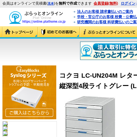
会員はオンラインで見積書(
)を
無料で作成
できます
会員登録(無料)
ログイン
見本
法人のお客様 請求書払いのご案内
学校・官公庁のお客様 校費・公費
研究機関のお客様 科研費払いのご案
コクヨ LC-UN204M 
縦深型4段ライトグレー (LC