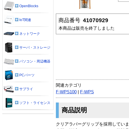
OpenBlocks
商品番号
41070929
IoT関連
本商品は販売を終了しました
ネットワーク
サーバ・ストレージ
パソコン・周辺機器
PCパーツ
関連カテゴリ
サプライ
F-WPS100
|
F-WPS
ソフト・ライセンス
商品説明
クリアラバーグリップを採用してい