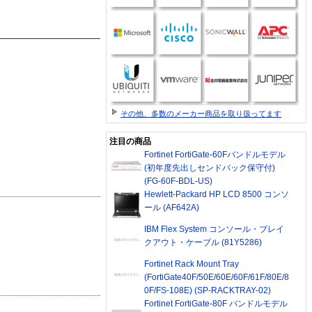
その他、多数のメーカー商品を取り扱ってます
注目の商品
Fortinet FortiGate-60Fバンドルモデル
(初年度先出しセンドバック保守付)
(FG-60F-BDL-US)
Hewlett-Packard HP LCD 8500 コンソ
ール (AF642A)
IBM Flex System コンソール・ブレイ
クアウト・ケーブル (81Y5286)
Fortinet Rack Mount Tray
(FortiGate40F/50E/60E/60F/61F/80E/8
0F/FS-108E) (SP-RACKTRAY-02)
Fortinet FortiGate-80F バンドルモデル