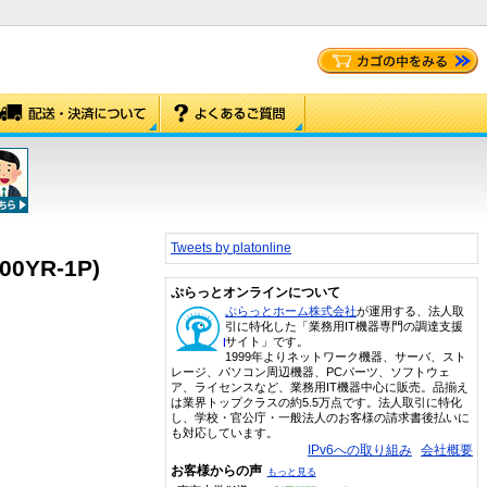
Tweets by platonline
0YR-1P)
ぷらっとオンラインについて
ぷらっとホーム株式会社
が運用する、法人取
引に特化した「業務用IT機器専門の調達支援
サイト」です。
1999年よりネットワーク機器、サーバ、スト
レージ、パソコン周辺機器、PCパーツ、ソフトウェ
ア、ライセンスなど、業務用IT機器中心に販売。品揃え
は業界トップクラスの約5.5万点です。法人取引に特化
し、学校・官公庁・一般法人のお客様の請求書後払いに
も対応しています。
IPv6への取り組み
会社概要
お客様からの声
もっと見る