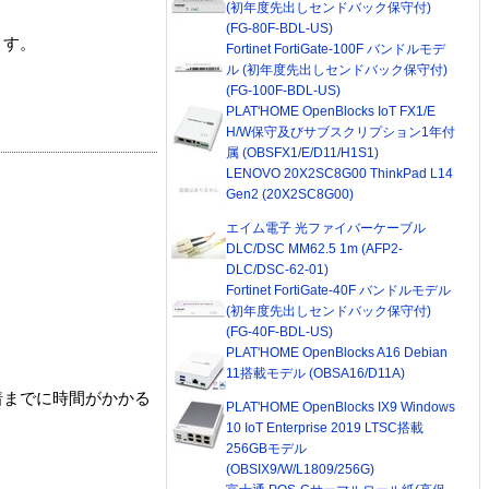
(初年度先出しセンドバック保守付)
(FG-80F-BDL-US)
ます。
Fortinet FortiGate-100F バンドルモデ
ル (初年度先出しセンドバック保守付)
(FG-100F-BDL-US)
PLAT'HOME OpenBlocks IoT FX1/E
H/W保守及びサブスクリプション1年付
属 (OBSFX1/E/D11/H1S1)
LENOVO 20X2SC8G00 ThinkPad L14
Gen2 (20X2SC8G00)
エイム電子 光ファイバーケーブル
DLC/DSC MM62.5 1m (AFP2-
DLC/DSC-62-01)
Fortinet FortiGate-40F バンドルモデル
(初年度先出しセンドバック保守付)
(FG-40F-BDL-US)
PLAT'HOME OpenBlocks A16 Debian
11搭載モデル (OBSA16/D11A)
着までに時間がかかる
PLAT'HOME OpenBlocks IX9 Windows
10 IoT Enterprise 2019 LTSC搭載
256GBモデル
(OBSIX9/W/L1809/256G)