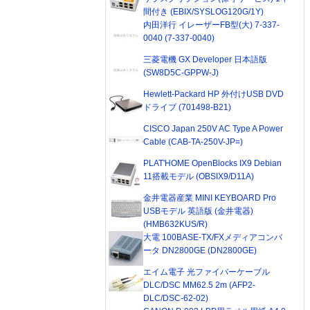
間付き (EBIX/SYSLOG120G/1Y)
内田洋行 イレーザーFB型(大) 7-337-
0040 (7-337-0040)
三菱電機 GX Developer 日本語版
(SW8D5C-GPPW-J)
Hewlett-Packard HP 外付けUSB DVD
ドライブ (701498-B21)
CISCO Japan 250V AC Type A Power
Cable (CAB-TA-250V-JP=)
PLAT'HOME OpenBlocks IX9 Debian
11搭載モデル (OBSIX9/D11A)
金井電器産業 MINI KEYBOARD Pro
USBモデル 英語版 (金井電器)
(HMB632KUS/R)
大電 100BASE-TX/FXメディアコンバ
ータ DN2800GE (DN2800GE)
エイム電子 光ファイバーケーブル
DLC/DSC MM62.5 2m (AFP2-
DLC/DSC-62-02)