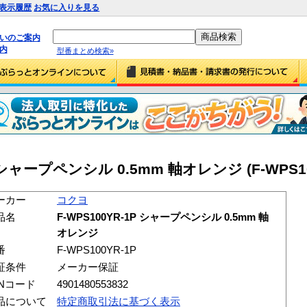
表示履歴
お気に入りを見る
払いのご案内
内
型番まとめ検索»
 シャープペンシル 0.5mm 軸オレンジ (F-WPS10
ーカー
コクヨ
品名
F-WPS100YR-1P シャープペンシル 0.5mm 軸
オレンジ
番
F-WPS100YR-1P
証条件
メーカー保証
ANコード
4901480553832
品について
特定商取引法に基づく表示