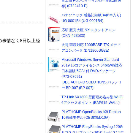
富士通 POS-Cサーマルロール紙(高保
存) (0722410-P)
パナソニック 感熱記録紙B4(6本入り)
UG-0001B4 (UG-0001B4)
応研 販売大臣 NX スタンドアロン
(OKN-423533)
の事情なく8日以上経
大電 環境対応 1000BASE-T/X メディ
アコンバータ (DN1800SG2E)
Microsoft Windows Server Standard
2019 16コアライセンス 64bitWin対応
日本語版 5CAL付 DVDパッケージ
(P73-07691)
IDEC AUTO-ID SOLUTIONS バッテリ
ー BP-007 (BP-007)
TP-Link AX1800 壁面埋め込み型 Wi-Fi
6アクセスポイント (EAP615-WALL)
PLAT'HOME OpenBlocks IX9 Debian
10搭載モデル (OBSIX9/D10A)
PLAT'HOME EasyBlocks Syslog 120G
サブスクリプション(保守サービス) 1年