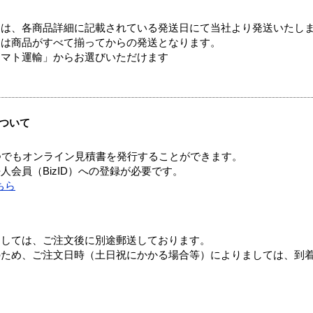
ては、各商品詳細に記載されている発送日にて当社より発送いたし
送は商品がすべて揃ってからの発送となります。
ヤマト運輸」からお選びいただけます
ついて
つでもオンライン見積書を発行することができます。
会員（BizID）への登録が必要です。
ちら
ましては、ご注文後に別途郵送しております。
のため、ご注文日時（土日祝にかかる場合等）によりましては、到