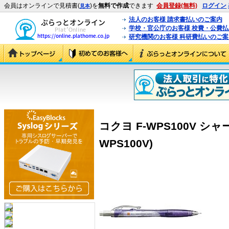
会員はオンラインで見積書(
)を
無料で作成
できます
会員登録(無料)
ログイン
見本
法人のお客様 請求書払いのご案内
学校・官公庁のお客様 校費・公費
研究機関のお客様 科研費払いのご案
コクヨ F-WPS100V シャ
WPS100V)