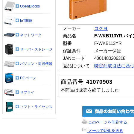
OpenBlocks
IoT関連
メーカー
コクヨ
ネットワーク
商品名
F-WKB113YR 
型番
F-WKB113YR
サーバ・ストレージ
保証条件
メーカー保証
JANコード
4901480206318
パソコン・周辺機器
返品について
特定商取引法に基
PCパーツ
商品番号
41070903
本商品は販売を終了しました
サプライ
ソフト・ライセンス
このページを印刷する
メールでURLを送る