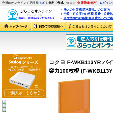
会員はオンラインで見積書(
)を
無料で作成
できます
会員登録(無料)
ログイン
見本
法人のお客様 請求書払いのご案内
学校・官公庁のお客様 校費・公費
研究機関のお客様 科研費払いのご案
コクヨ F-WKB113YR 
容力100枚橙 (F-WKB113Y