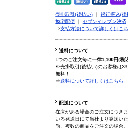
売掛取引(後払い)
｜
銀行振込(後
換宅配便
｜
セブンイレブン決済
⇒
支払方法について詳しくはこ
送料について
1つのご注文毎に
一律1,100円(税
※売掛取引(後払い)のお客様は33
無料！
⇒
送料について詳しくはこちら
配送について
在庫がある場合のご注文につき
いる発送日にて当社より発送い
尚、複数の商品をご注文の場合