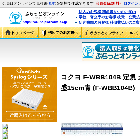
会員はオンラインで見積書(
)を
無料で作成
できます
会員登録(無料)
ログイン
見本
法人のお客様 請求書払いのご案内
学校・官公庁のお客様 校費・公費
研究機関のお客様 科研費払いのご案
コクヨ F-WBB104B 
盛15cm青 (F-WBB104B)