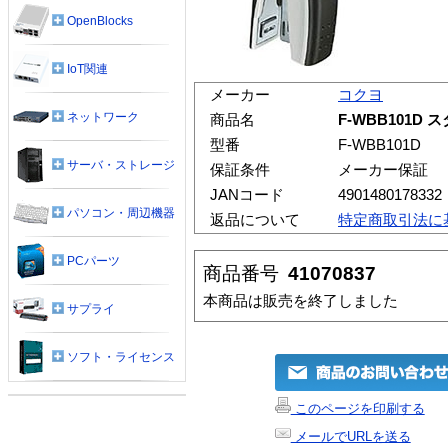
OpenBlocks
IoT関連
メーカー
コクヨ
ネットワーク
商品名
F-WBB101D
型番
F-WBB101D
サーバ・ストレージ
保証条件
メーカー保証
JANコード
4901480178332
パソコン・周辺機器
返品について
特定商取引法に
PCパーツ
商品番号
41070837
本商品は販売を終了しました
サプライ
ソフト・ライセンス
このページを印刷する
メールでURLを送る