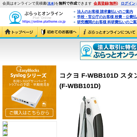
会員はオンラインで見積書(
)を
無料で作成
できます
会員登録(無料)
ログイン
見本
法人のお客様 請求書払いのご案内
学校・官公庁のお客様 校費・公費
研究機関のお客様 科研費払いのご案
コクヨ F-WBB101D 
(F-WBB101D)