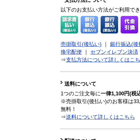
支払方法について
以下のお支払い方法がご利用で
売掛取引(後払い)
｜
銀行振込(後
換宅配便
｜
セブンイレブン決済
⇒
支払方法について詳しくはこ
送料について
1つのご注文毎に
一律1,100円(税
※売掛取引(後払い)のお客様は33
無料！
⇒
送料について詳しくはこちら