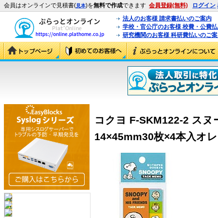
会員はオンラインで見積書(
)を
無料で作成
できます
会員登録(無料)
ログイン
見本
法人のお客様 請求書払いのご案内
学校・官公庁のお客様 校費・公費
研究機関のお客様 科研費払いのご案
コクヨ F-SKM122-2
14×45mm30枚×4本入オレン