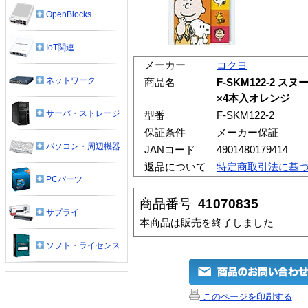
OpenBlocks
IoT関連
メーカー
コクヨ
ネットワーク
商品名
F-SKM122-2 
×4本入オレンジ
サーバ・ストレージ
型番
F-SKM122-2
保証条件
メーカー保証
パソコン・周辺機器
JANコード
4901480179414
返品について
特定商取引法に基
PCパーツ
商品番号
41070835
サプライ
本商品は販売を終了しました
ソフト・ライセンス
このページを印刷する