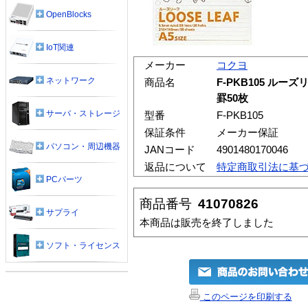
OpenBlocks
IoT関連
メーカー
コクヨ
ネットワーク
商品名
F-PKB105 ルーズ
罫50枚
サーバ・ストレージ
型番
F-PKB105
保証条件
メーカー保証
パソコン・周辺機器
JANコード
4901480170046
返品について
特定商取引法に基
PCパーツ
商品番号
41070826
サプライ
本商品は販売を終了しました
ソフト・ライセンス
このページを印刷する