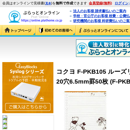
会員はオンラインで見積書(
)を
無料で作成
できます
会員登録(無料)
ログイン
見本
法人のお客様 請求書払いのご案内
学校・官公庁のお客様 校費・公費
研究機関のお客様 科研費払いのご案
コクヨ F-PKB105 ルー
20穴6.5mm罫50枚 (F-PKB