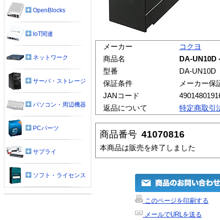
OpenBlocks
IoT関連
メーカー
コクヨ
ネットワーク
商品名
DA-UN10
型番
DA-UN10D
サーバ・ストレージ
保証条件
メーカー保
JANコード
4901480191
パソコン・周辺機器
返品について
特定商取引
PCパーツ
商品番号
41070816
本商品は販売を終了しました
サプライ
ソフト・ライセンス
このページを印刷する
メールでURLを送る