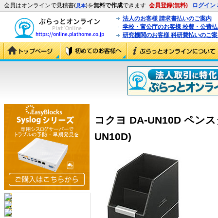
会員はオンラインで見積書(
)を
無料で作成
できます
会員登録(無料)
ログイン
見本
法人のお客様 請求書払いのご案内
学校・官公庁のお客様 校費・公費
研究機関のお客様 科研費払いのご案
コクヨ DA-UN10D ペンス
UN10D)