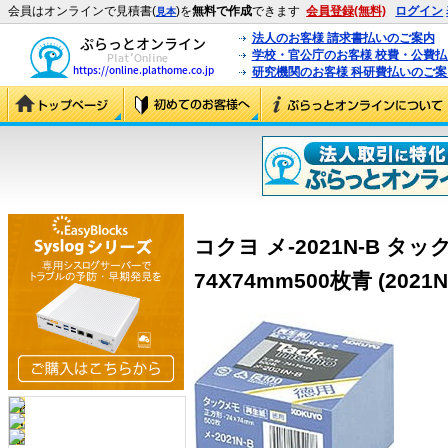
会員はオンラインで見積書(
)を
無料で作成
できます
会員登録(無料)
ログイン
見本
法人のお客様 請求書払いのご案内
学校・官公庁のお客様 校費・公費
研究機関のお客様 科研費払いのご案
コクヨ メ-2021N-B 
74X74mm500枚青 (2021N