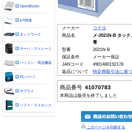
OpenBlocks
IoT関連
メーカー
コクヨ
ネットワーク
商品名
メ-2021N-B タ
青
サーバ・ストレージ
型番
2021N-B
保証条件
メーカー保証
パソコン・周辺機器
JANコード
4901480192178
返品について
特定商取引法に基
PCパーツ
商品番号
41070783
サプライ
本商品は販売を終了しました
ソフト・ライセンス
このページを印刷する