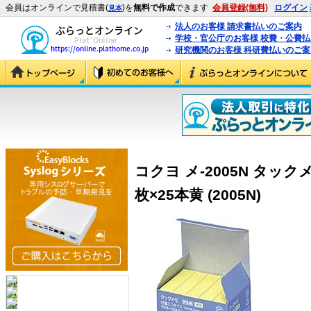
会員はオンラインで見積書(
)を
無料で作成
できます
会員登録(無料)
ログイン
見本
法人のお客様 請求書払いのご案内
学校・官公庁のお客様 校費・公費
研究機関のお客様 科研費払いのご案
コクヨ メ-2005N タックメ
枚×25本黄 (2005N)