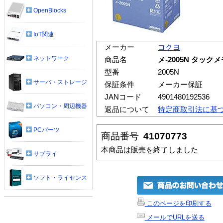
OpenBlocks
IoT関連
メーカー
コクヨ
ネットワーク
商品名
メ-2005N タックメ
型番
2005N
サーバ・ストレージ
保証条件
メーカー保証
JANコード
4901480192536
パソコン・周辺機器
返品について
特定商取引法に基
PCパーツ
商品番号
41070773
本商品は販売を終了しました
サプライ
ソフト・ライセンス
このページを印刷する
メールでURLを送る