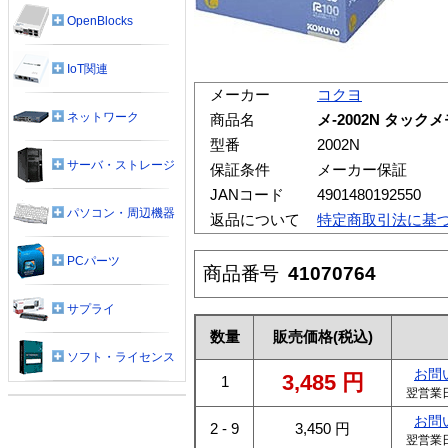
OpenBlocks
IoT関連
メーカー
コクヨ
ネットワーク
商品名
メ-2002N タックメ
型番
2002N
サーバ・ストレージ
保証条件
メーカー保証
JANコード
4901480192550
パソコン・周辺機器
返品について
特定商取引法に基
PCパーツ
商品番号
41070764
サプライ
数量
販売価格
(税込)
ソフト・ライセンス
お問
3,485
円
1
翌営業
お問
2 - 9
3,450
円
翌営業