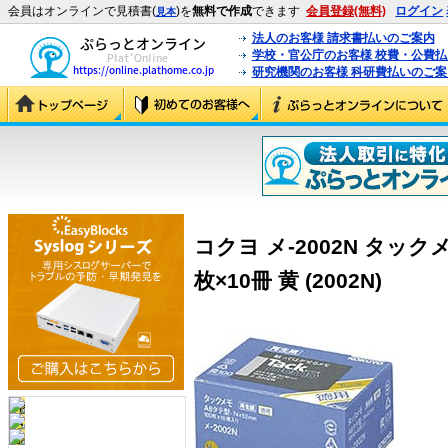
会員はオンラインで見積書(
)を
無料で作成
できます
会員登録(無料)
ログイン
見本
法人のお客様 請求書払いのご案内
学校・官公庁のお客様 校費・公費
研究機関のお客様 科研費払いのご案
コクヨ メ-2002N タックメ
枚×10冊 黄 (2002N)