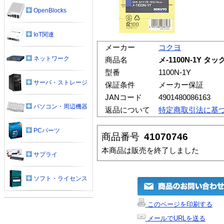
OpenBlocks
IoT関連
メーカー
コクヨ
ネットワーク
商品名
メ-1100N-1Y タ
型番
1100N-1Y
サーバ・ストレージ
保証条件
メーカー保証
JANコード
4901480086163
パソコン・周辺機器
返品について
特定商取引法に基
PCパーツ
商品番号
41070746
本商品は販売を終了しました
サプライ
ソフト・ライセンス
このページを印刷する
メールでURLを送る