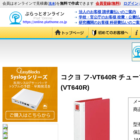
会員はオンラインで見積書(
)を
無料で作成
できます
会員登録(無料)
ログイン
見本
法人のお客様 請求書払いのご案内
学校・官公庁のお客様 校費・公費
研究機関のお客様 科研費払いのご案
コクヨ フ-VT640R チ
(VT640R)
メ
商
型
保
J