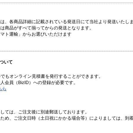
ては、各商品詳細に記載されている発送日にて当社より発送いたし
送は商品がすべて揃ってからの発送となります。
ヤマト運輸」からお選びいただけます
ついて
つでもオンライン見積書を発行することができます。
会員（BizID）への登録が必要です。
ちら
ましては、ご注文後に別途郵送しております。
のため、ご注文日時（土日祝にかかる場合等）によりましては、到