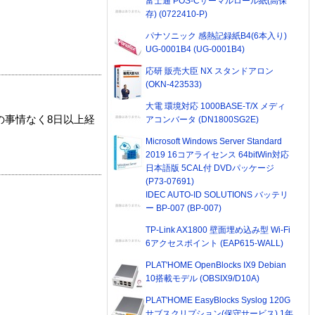
富士通 POS-Cサーマルロール紙(高保
存) (0722410-P)
パナソニック 感熱記録紙B4(6本入り)
UG-0001B4 (UG-0001B4)
応研 販売大臣 NX スタンドアロン
(OKN-423533)
大電 環境対応 1000BASE-T/X メディ
の事情なく8日以上経
アコンバータ (DN1800SG2E)
Microsoft Windows Server Standard
2019 16コアライセンス 64bitWin対応
日本語版 5CAL付 DVDパッケージ
(P73-07691)
IDEC AUTO-ID SOLUTIONS バッテリ
ー BP-007 (BP-007)
TP-Link AX1800 壁面埋め込み型 Wi-Fi
6アクセスポイント (EAP615-WALL)
PLAT'HOME OpenBlocks IX9 Debian
10搭載モデル (OBSIX9/D10A)
PLAT'HOME EasyBlocks Syslog 120G
サブスクリプション(保守サービス) 1年