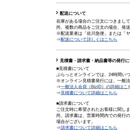
配送について
在庫がある場合のご注文につきまし
尚、複数の商品をご注文の場合、発
※配送業者は「佐川急便」または「
⇒
配送について詳しくはこちら
見積書・請求書・納品書等の発行に
■見積書について
ぷらっとオンラインでは、24時間い
※オンライン見積書発行には、一般法人
⇒
一般法人会員（BizID）の詳細はこ
⇒
見積書について詳細はこちら
■請求書について
ご注文時に希望されたお客様に関し
尚、請求書は、営業時間内での発行
場合がございます。
⇒
請求書について詳細はこちら