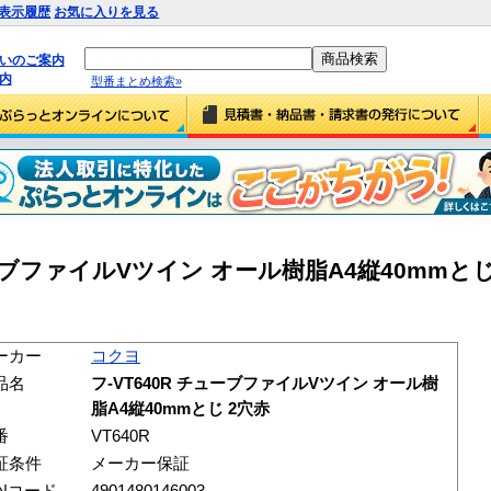
表示履歴
お気に入りを見る
払いのご案内
内
型番まとめ検索»
ューブファイルVツイン オール樹脂A4縦40mmとじ
ーカー
コクヨ
品名
フ-VT640R チューブファイルVツイン オール樹
脂A4縦40mmとじ 2穴赤
番
VT640R
証条件
メーカー保証
ANコード
4901480146003