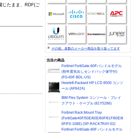
じたまま、RDF(ご
その他、多数のメーカー商品を取り扱ってます
注目の商品
Fortinet FortiGate-60Fバンドルモデル
(初年度先出しセンドバック保守付)
(FG-60F-BDL-US)
Hewlett-Packard HP LCD 8500 コンソ
ール (AF642A)
IBM Flex System コンソール・ブレイ
クアウト・ケーブル (81Y5286)
Fortinet Rack Mount Tray
(FortiGate40F/50E/60E/60F/61F/80E/8
0F/FS-108E) (SP-RACKTRAY-02)
Fortinet FortiGate-80F バンドルモデル