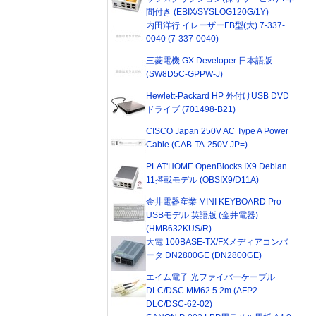
間付き (EBIX/SYSLOG120G/1Y)
内田洋行 イレーザーFB型(大) 7-337-
0040 (7-337-0040)
三菱電機 GX Developer 日本語版
(SW8D5C-GPPW-J)
Hewlett-Packard HP 外付けUSB DVD
ドライブ (701498-B21)
CISCO Japan 250V AC Type A Power
Cable (CAB-TA-250V-JP=)
PLAT'HOME OpenBlocks IX9 Debian
11搭載モデル (OBSIX9/D11A)
金井電器産業 MINI KEYBOARD Pro
USBモデル 英語版 (金井電器)
(HMB632KUS/R)
大電 100BASE-TX/FXメディアコンバ
ータ DN2800GE (DN2800GE)
エイム電子 光ファイバーケーブル
DLC/DSC MM62.5 2m (AFP2-
DLC/DSC-62-02)