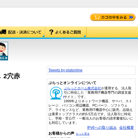
Tweets by platonline
 2穴赤
ぷらっとオンラインについて
ぷらっとホーム株式会社
が運用する、法人取
引に特化した「業務用IT機器専門の調達支援
サイト」です。
1999年よりネットワーク機器、サーバ、スト
レージ、パソコン周辺機器、PCパーツ、ソフトウェ
ア、ライセンスなど、業務用IT機器中心に販売。品揃え
は業界トップクラスの約5.5万点です。法人取引に特化
し、学校・官公庁・一般法人のお客様の請求書後払いに
も対応しています。
IPv6への取り組み
会社概要
お客様からの声
もっと見る