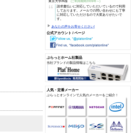
東京大学/K様
(ご利用期間2009年～)
“
請求書払いに対応していただいているので利用
しております。メールでの問い合わせにも丁寧
に対応していただけるので大変ありがたいで
す。
あなたの声をお寄せください!
公式アカウント / ページ
ぷらっとホーム社製品
当社ブランドの製品情報はこちら
人気・定番メーカー
ぷらっとオンラインで人気のメーカーをご紹介！