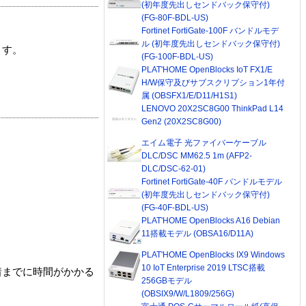
(初年度先出しセンドバック保守付)
(FG-80F-BDL-US)
Fortinet FortiGate-100F バンドルモデ
ル (初年度先出しセンドバック保守付)
ます。
(FG-100F-BDL-US)
PLAT'HOME OpenBlocks IoT FX1/E
H/W保守及びサブスクリプション1年付
属 (OBSFX1/E/D11/H1S1)
LENOVO 20X2SC8G00 ThinkPad L14
Gen2 (20X2SC8G00)
エイム電子 光ファイバーケーブル
DLC/DSC MM62.5 1m (AFP2-
DLC/DSC-62-01)
Fortinet FortiGate-40F バンドルモデル
(初年度先出しセンドバック保守付)
(FG-40F-BDL-US)
PLAT'HOME OpenBlocks A16 Debian
11搭載モデル (OBSA16/D11A)
PLAT'HOME OpenBlocks IX9 Windows
10 IoT Enterprise 2019 LTSC搭載
着までに時間がかかる
256GBモデル
(OBSIX9/W/L1809/256G)